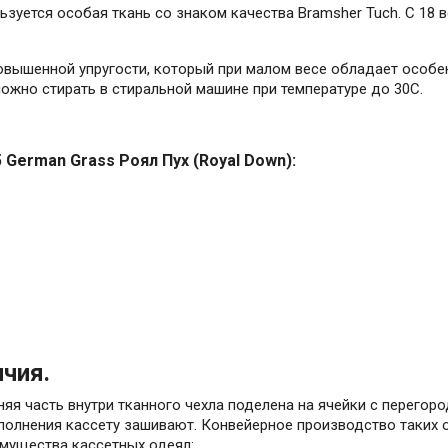
ьзуется особая ткань со знаком качества Bramsher Tuch. С 18 
овышенной упругости, который при малом весе обладает особе
ожно стирать в стиральной машине при температуре до 30С.
German Grass Роял Пух (Royal Down):
личия.
няя часть внутри тканного чехла поделена на ячейки с перегор
полнения кассету зашивают. Конвейерное производство таких 
имущества кассетных одеял: