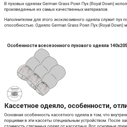
В пуховых одеялах German Grass Роял Пух (Royal Down) испол
произведенные из самых качественных материалов.
Наполнителем для этого эксклюзивного одеяла служит пух п
способностью. Одеяло German Grass Роял Пух (Royal Down) м
Особенности всесезонного пухового одеяла 140x205 
Кассетное одеяло, особенности, от
Основная особенность кассетного одеяла в том, что внутрен
порциями в эти кассеты специальным устройством. После за
стоимость стеганных одеял от кассетных. Вот основные пре