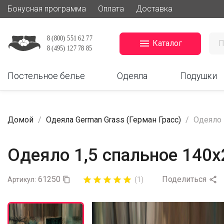
Бонусная программа
Оплата
Доставка

Каталог
Постельное белье
Одеяла
Подушки
Домой
Одеяла German Grass (Герман Грасс)
Одеяло 
Одеяло 1,5 спальное 140х
61250
Поделиться











Артикул:

(1)