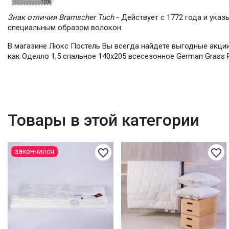
Знак отличия Bramscher Tuch
- Действует с 1772 года и ука
специальным образом волокон.
В магазине Люкс Постель Вы всегда найдете выгодные акции 
как Одеяло 1,5 спальное 140х205 всесезонное German Grass Р
Товары в этой категории
favorite_border
favorite_border
закончился