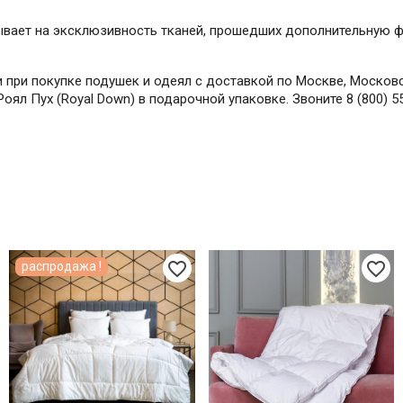
зывает на эксклюзивность тканей, прошедших дополнительную
при покупке подушек и одеял с доставкой по Москве, Московск
оял Пух (Royal Down) в подарочной упаковке. Звоните 8 (800) 5
favorite_border
favorite_border
распродажа !