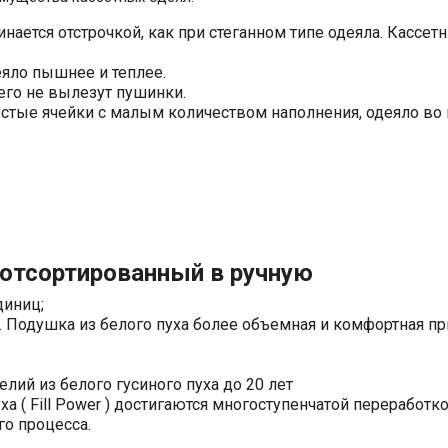
инается отстрочкой, как при стеганном типе одеяла. Кассе
деяло пышнее и теплее.
него не вылезут пушинки.
устые ячейки с малым количеством наполнения, одеяло во 
 отсортированный в ручную
 единиц;
й. Подушка из белого пуха более объемная и комфортная 
лий из белого гусиного пуха до 20 лет
 ( Fill Power ) достигаются многоступенчатой переработко
го процесса.