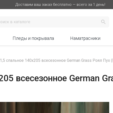
Доставим ваш заказ бесплатно — всего за 1 день!

Пледы и покрывала
Наматрасники
1,5 спальное 140х205 всесезонное German Grass Роял Пух (
205 всесезонное German Gra