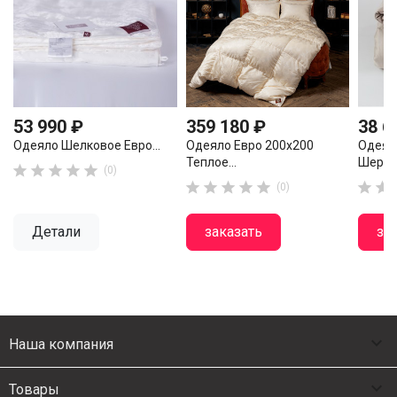
53 990 ₽
359 180 ₽
38 6
Одеяло Шелковое Евро...
Одеяло Евро 200х200
Одеял
Теплое...
Шерсти





(0)







(0)
Детали
заказать
за

Наша компания

Товары