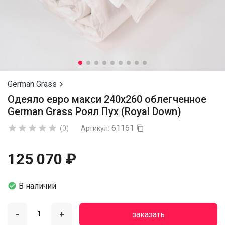
German Grass

Одеяло евро макси 240х260 облегченное
German Grass Роял Пух (Royal Down)
61161





(0)
Артикул:

125 070 ₽

В наличии
-
+
заказать