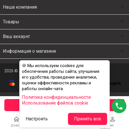

Наша компания

Товары

Ваш аккаунт

Информация о магазине
🍪 Мы используем cookies для
2026 © Люкс Постель
обеспечения работы сайта, улучшения
его удобства, проведения аналитики,
оценки эффективности рекламы и
работы онлайн-чата.
Политика конфиденциальности
Использование файлов cookie
phone
заказать





Настроить
Принять все
Домой
Каталог
Корзина
Избранное
Учетная