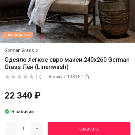
распродажа !
German Grass

Одеяло легкое евро макси 240х260 German
Grass Лён (Linenwash)
138161





(0)
Артикул:

22 340 ₽

В наличии
-
+
заказать