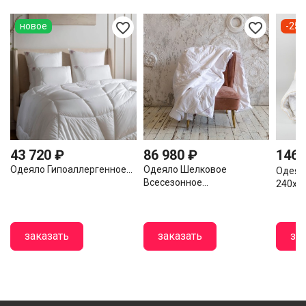
favorite_border
favorite_border
новое
-25 
43 720 ₽
86 980 ₽
146 
Одеяло Гипоаллергенное...
Одеяло Шелковое
Одеял
Всесезонное...
240х26
заказать
заказать
за