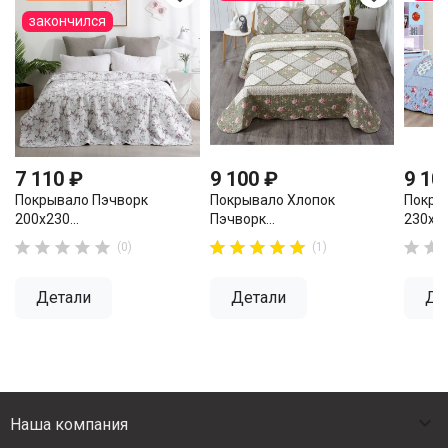
закончился
7 110 ₽
9 100 ₽
9 10
Покрывало Пэчворк
Покрывало Хлопок
Покры
200х230...
Пэчворк...
230х25

















(0)
(1)
Детали
Детали
Де

Наша компания