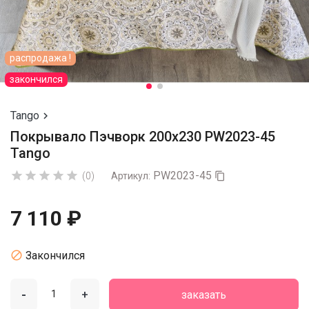
распродажа !
закончился
Tango

Покрывало Пэчворк 200х230 PW2023-45
Tango
PW2023-45





(0)
Артикул:

7 110 ₽

Закончился
-
+
заказать