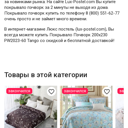
за новинками рынка. На сайте Lux-Postel.com Вы купите
покрывало пэчворк за 2 минуты не выходя из дома.
Покрывало пэчворк купить по телефону 8 (800) 551-62-77
очень просто и не займет много времени.
В интернет-магазине Люкс постель (lux-postel.com), Вы
всегда можете купить Покрывало Пэчворк 200х230
PW2023-60 Tango со скидкой и бесплатной доставкой!
Товары в этой категории
favorite_border
favorite_border
закончился
закончился
зак