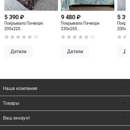
5 390 ₽
9 480 ₽
5 39
Покрывало Пэчворк
Покрывало Пэчворк
Покры
200х220...
230х250...
200х22












(0)
(0)
Детали
Детали
Де

Наша компания

Товары

Ваш аккаунт