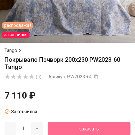
распродажа !
закончился
Tango

Покрывало Пэчворк 200х230 PW2023-60
Tango
PW2023-60





(0)
Артикул:

7 110 ₽

Закончился
-
+
заказать