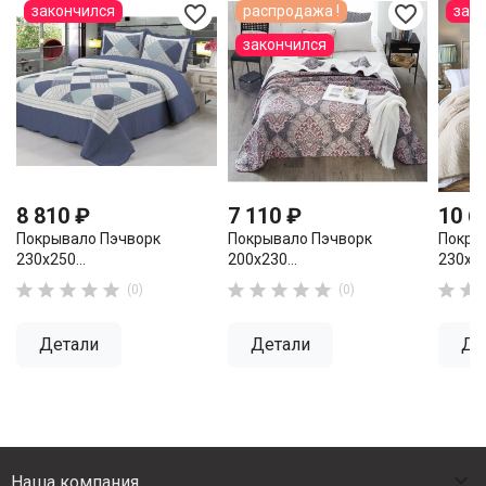
favorite_border
favorite_border
закончился
распродажа !
зак
закончился
8 810 ₽
7 110 ₽
10 6
Покрывало Пэчворк
Покрывало Пэчворк
Покры
230х250...
200х230...
230х25












(0)
(0)
Детали
Детали
Де

Наша компания