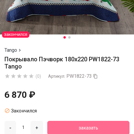
закончился
Tango

Покрывало Пэчворк 180х220 PW1822-73
Tango
PW1822-73





(0)
Артикул:

6 870 ₽

Закончился
-
+
заказать