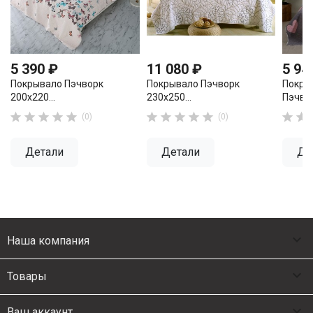
5 390 ₽
11 080 ₽
5 94
Покрывало Пэчворк
Покрывало Пэчворк
Покры
200х220...
230х250...
Пэчвор












(0)
(0)
Детали
Детали
Де

Наша компания

Товары

Ваш аккаунт