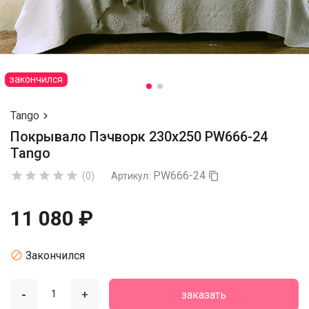
закончился
Tango

Покрывало Пэчворк 230х250 PW666-24
Tango
PW666-24





(0)
Артикул:

11 080 ₽

Закончился
-
+
заказать