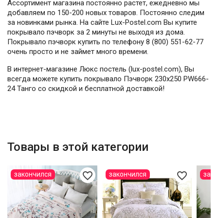
Ассортимент магазина постоянно растет, ежедневно мы
добавляем по 150-200 новых товаров. Постоянно следим
за новинками рынка. На сайте Lux-Postel.com Вы купите
покрывало пэчворк за 2 минуты не выходя из дома.
Покрывало пэчворк купить по телефону 8 (800) 551-62-77
очень просто и не займет много времени.
В интернет-магазине Люкс постель (lux-postel.com), Вы
всегда можете купить покрывало Пэчворк 230х250 PW666-
24 Танго со скидкой и бесплатной доставкой!
Товары в этой категории
favorite_border
favorite_border
закончился
закончился
зак