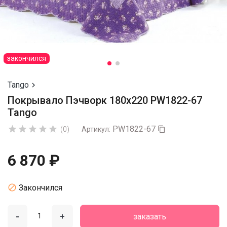
закончился
Tango

Покрывало Пэчворк 180х220 PW1822-67
Tango
PW1822-67





(0)
Артикул:

6 870 ₽

Закончился
-
+
заказать