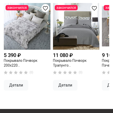
favorite_border
favorite_border
закончился
закончился
зак
5 390 ₽
11 080 ₽
9 10
Покрывало Пэчворк
Покрывало Пэчворк
Покры
200х220...
Трапунто...
Пэчвор












(0)
(0)
Детали
Детали
Де