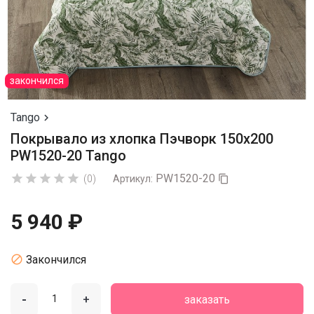
закончился
Tango

Покрывало из хлопка Пэчворк 150х200
PW1520-20 Tango
PW1520-20





(0)
Артикул:

5 940 ₽

Закончился
-
+
заказать