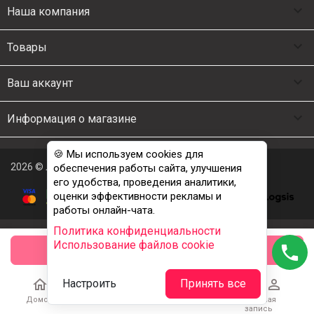

Наша компания

Товары

Ваш аккаунт

Информация о магазине
🍪 Мы используем cookies для
2026 © Люкс Постель
обеспечения работы сайта, улучшения
его удобства, проведения аналитики,
оценки эффективности рекламы и
работы онлайн-чата.
Политика конфиденциальности
Использование файлов cookie
phone
заказать





Настроить
Принять все
Домой
Каталог
Корзина
Избранное
Учетная
запись