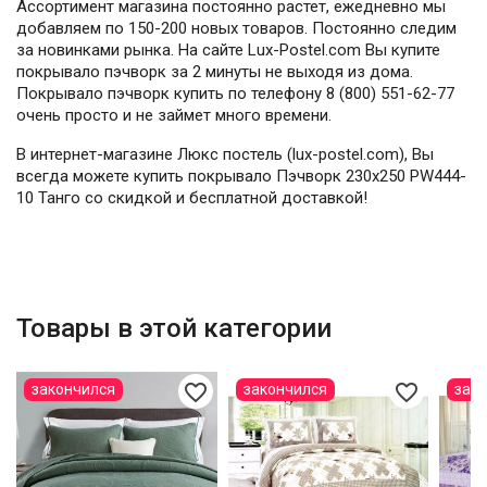
Ассортимент магазина постоянно растет, ежедневно мы
добавляем по 150-200 новых товаров. Постоянно следим
за новинками рынка. На сайте Lux-Postel.com Вы купите
покрывало пэчворк за 2 минуты не выходя из дома.
Покрывало пэчворк купить по телефону 8 (800) 551-62-77
очень просто и не займет много времени.
В интернет-магазине Люкс постель (lux-postel.com), Вы
всегда можете купить покрывало Пэчворк 230х250 PW444-
10 Танго со скидкой и бесплатной доставкой!
Товары в этой категории
favorite_border
favorite_border
закончился
закончился
зак