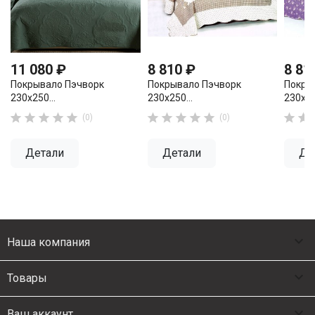
11 080 ₽
8 810 ₽
8 81
Покрывало Пэчворк
Покрывало Пэчворк
Покры
230х250...
230х250...
230х25












(0)
(0)
Детали
Детали
Де

Наша компания

Товары

Ваш аккаунт