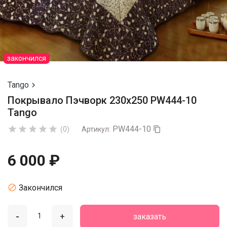
закончился
Tango

Покрывало Пэчворк 230х250 PW444-10
Tango
PW444-10





(0)
Артикул:

6 000 ₽

Закончился
-
+
заказать