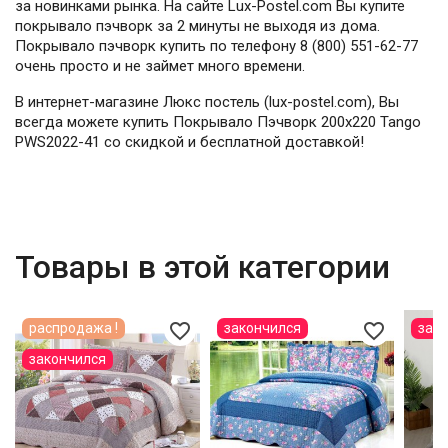
за новинками рынка. На сайте Lux-Postel.com Вы купите
покрывало пэчворк за 2 минуты не выходя из дома.
Покрывало пэчворк купить по телефону 8 (800) 551-62-77
очень просто и не займет много времени.
В интернет-магазине Люкс постель (lux-postel.com), Вы
всегда можете купить Покрывало Пэчворк 200х220 Tango
PWS2022-41 со скидкой и бесплатной доставкой!
Товары в этой категории
favorite_border
favorite_border
распродажа !
закончился
зак
закончился