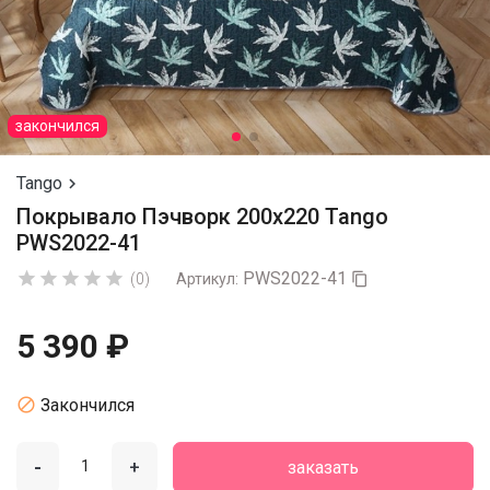
закончился
Tango

Покрывало Пэчворк 200х220 Tango
PWS2022-41
PWS2022-41





(0)
Артикул:

5 390 ₽

Закончился
-
+
заказать