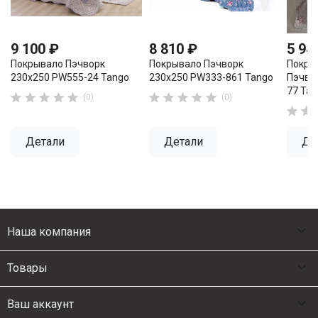
9 100 ₽
8 810 ₽
5 94
Покрывало Пэчворк
Покрывало Пэчворк
Покры
230х250 PW555-24 Tango
230х250 PW333-861 Tango
Пэчво
77 Ta










(0)
(0)


Детали
Детали
Де

Наша компания

Товары

Ваш аккаунт