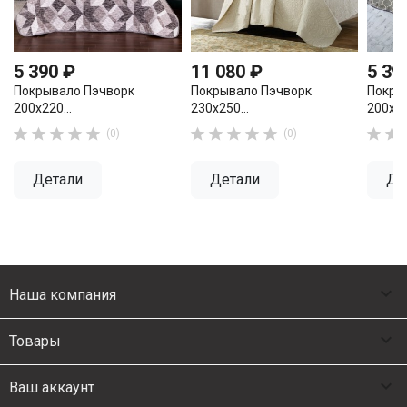
5 390 ₽
11 080 ₽
5 39
Покрывало Пэчворк
Покрывало Пэчворк
Покры
200х220...
230х250...
200х22












(0)
(0)
Детали
Детали
Де

Наша компания

Товары

Ваш аккаунт