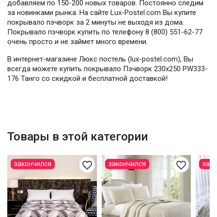
добавляем по 150-200 новых товаров. Постоянно следим
за новинками рынка. На сайте Lux-Postel.com Вы купите
покрывало пэчворк за 2 минуты не выходя из дома.
Покрывало пэчворк купить по телефону 8 (800) 551-62-77
очень просто и не займет много времени.
В интернет-магазине Люкс постель (lux-postel.com), Вы
всегда можете купить покрывало Пэчворк 230х250 PW333-
176 Танго со скидкой и бесплатной доставкой!
Товары в этой категории
favorite_border
favorite_border
закончился
закончился
зак