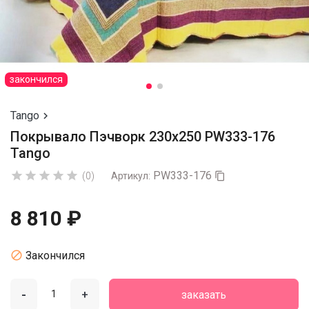
закончился
Tango

Покрывало Пэчворк 230х250 PW333-176
Tango
PW333-176





(0)
Артикул:

8 810 ₽

Закончился
-
+
заказать