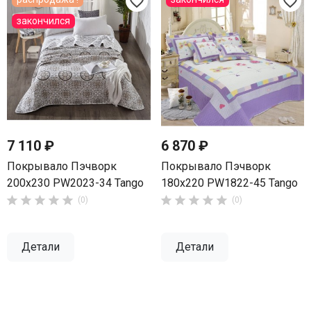
favorite_border
favorite_border
закончился
7 110 ₽
6 870 ₽
Покрывало Пэчворк
Покрывало Пэчворк
200х230 PW2023-34 Tango
180х220 PW1822-45 Tango










(0)
(0)
Детали
Детали