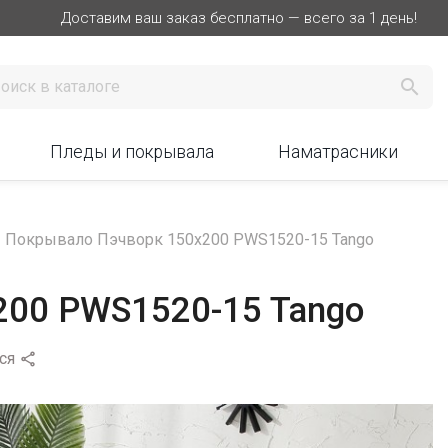
Доставим ваш заказ бесплатно — всего за 1 день!

Пледы и покрывала
Наматрасники
Покрывало Пэчворк 150х200 PWS1520-15 Tango
200 PWS1520-15 Tango
ся
