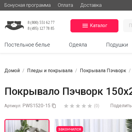
Бонусная программа
Оплата
Доставка

Каталог
Постельное белье
Одеяла
Подушки
Домой
Пледы и покрывала
Покрывала Пэчворк
Покрывало Пэчворк 150х
PWS1520-15
Поделить





Артикул:

(0)
закончился