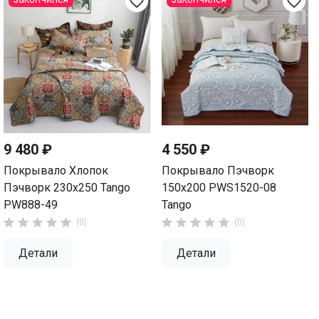
favorite_border
favorite_border
9 480 ₽
4 550 ₽
Покрывало Хлопок
Покрывало Пэчворк
Пэчворк 230х250 Tango
150х200 PWS1520-08
PW888-49
Tango










(0)
(0)
Детали
Детали