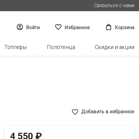
Связаться с нами



Войти
Избранное
Корзина
Топперы
Полотенца
Скидки и акции
favorite_border
Добавить в избранное
4 550 ₽