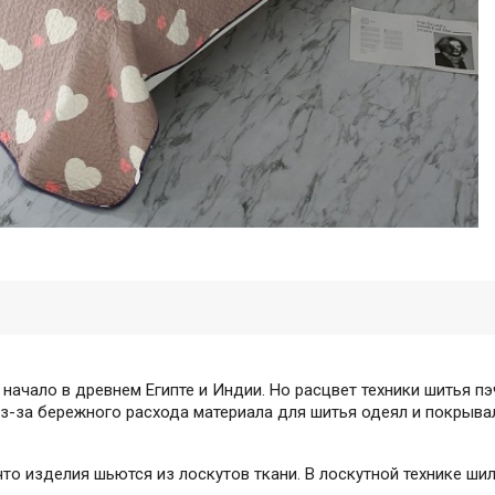
 начало в древнем Египте и Индии. Но расцвет техники шитья пэ
из-за бережного расхода материала для шитья одеял и покрыва
что изделия шьются из лоскутов ткани. В лоскутной технике шил