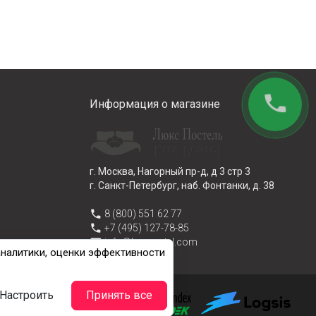
phone
Информация о магазине
г. Москва, Нагорный пр-д, д 3 стр 3
г. Санкт-Петербург, наб. Фонтанки, д. 38
phone
8 (800) 551 62 77
phone
+7 (495) 127-78-85
email
info@lux-postel.com
аналитики, оценки эффективности
Настроить
Принять все