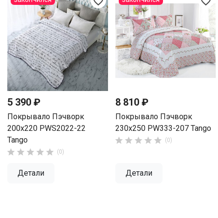
favorite_border
favorite_border
5 390 ₽
8 810 ₽
Покрывало Пэчворк
Покрывало Пэчворк
200х220 PWS2022-22
230х250 PW333-207 Tango
Tango





(0)





(0)
Детали
Детали