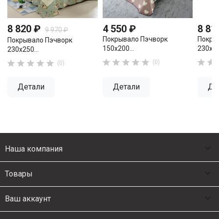
8 820 ₽
4 550 ₽
8 81
9 970 ₽
Покрывало Пэчворк
Покры
Покрывало Пэчворк
150х200...
230х25
230х250...












(0)
(0)
Детали
Детали
Де

Наша компания

Товары

Ваш аккаунт