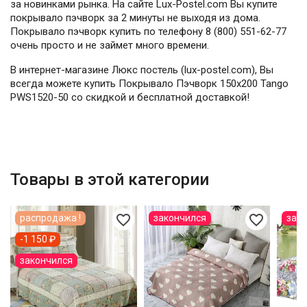
за новинками рынка. На сайте Lux-Postel.com Вы купите
покрывало пэчворк за 2 минуты не выходя из дома.
Покрывало пэчворк купить по телефону 8 (800) 551-62-77
очень просто и не займет много времени.
В интернет-магазине Люкс постель (lux-postel.com), Вы
всегда можете купить Покрывало Пэчворк 150х200 Tango
PWS1520-50 со скидкой и бесплатной доставкой!
Товары в этой категории
favorite_border
favorite_border
распродажа !
закончился
зак
-1 150 ₽
закончился