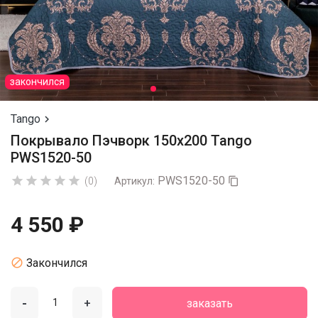
закончился
Tango

Покрывало Пэчворк 150х200 Tango
PWS1520-50
PWS1520-50





(0)
Артикул:

4 550 ₽

Закончился
-
+
заказать