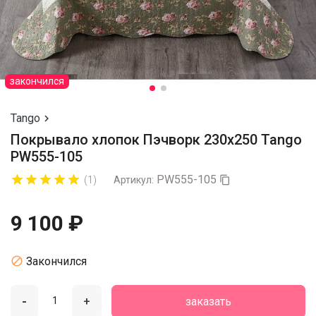
закончился
Tango

Покрывало хлопок Пэчворк 230х250 Tango
PW555-105
PW555-105










(1)
Артикул:

9 100 ₽

Закончился
-
+
заказать