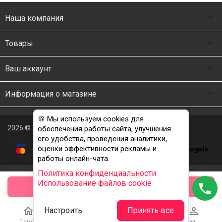

Наша компания

Товары

Ваш аккаунт

Информация о магазине
🍪 Мы используем cookies для
2026 © Люкс Постель
обеспечения работы сайта, улучшения
его удобства, проведения аналитики,
оценки эффективности рекламы и
работы онлайн-чата.
Политика конфиденциальности
Использование файлов cookie
phone
заказать





Настроить
Принять все
Домой
Каталог
Корзина
Избранное
Учетная