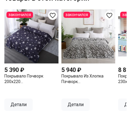
favorite_border
favorite_border
закончился
закончился
зак
5 390 ₽
5 940 ₽
8 81
Покрывало Пэчворк
Покрывало Из Хлопка
Покры
200х220...
Пэчворк...
230х25
Детали
Детали
Де