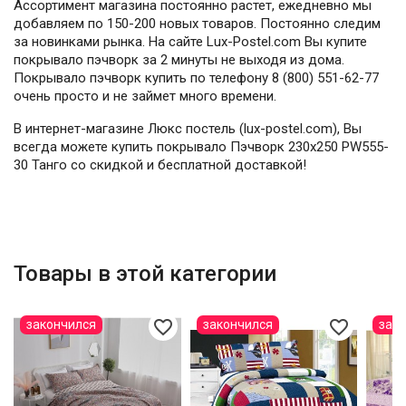
Ассортимент магазина постоянно растет, ежедневно мы
добавляем по 150-200 новых товаров. Постоянно следим
за новинками рынка. На сайте Lux-Postel.com Вы купите
покрывало пэчворк за 2 минуты не выходя из дома.
Покрывало пэчворк купить по телефону 8 (800) 551-62-77
очень просто и не займет много времени.
В интернет-магазине Люкс постель (lux-postel.com), Вы
всегда можете купить покрывало Пэчворк 230х250 PW555-
30 Танго со скидкой и бесплатной доставкой!
Товары в этой категории
favorite_border
favorite_border
закончился
закончился
зак