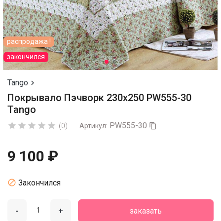
распродажа !
закончился
Tango

Покрывало Пэчворк 230х250 PW555-30
Tango
PW555-30





(0)
Артикул:

9 100 ₽

Закончился
-
+
заказать