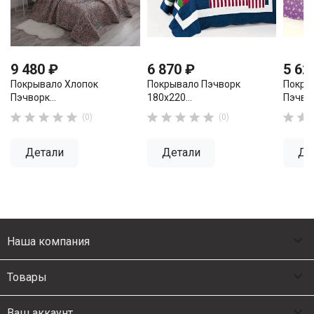
9 480 ₽
6 870 ₽
5 62
Покрывало Хлопок
Покрывало Пэчворк
Покры
Пэчворк...
180х220...
Пэчвор












(0)
(0)
Детали
Детали
Де

Наша компания

Товары

Ваш аккаунт