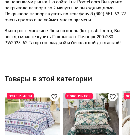
за новинками рынка. На сайте Lux-Postel.com Вы купите
покрывало пэчворк за 2 минуты не выходя из дома.
Покрывало пэчворк купить по телефону 8 (800) 551-62-77
очень просто и не займет много времени.
В интернет-магазине Люкс постель (lux-postel.com), Вы
всегда можете купить Покрывало Пэчворк 200х230
PW2023-62 Tango со скидкой и бесплатной доставкой!
Товары в этой категории
favorite_border
favorite_border
закончился
закончился
зак