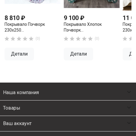
8 810 ₽
9 100 ₽
11 0
Покрывало Пэчворк
Покрывало Хлопок
Покры
230х250...
Пэчворк...
230х25












(0)
(0)
Детали
Детали
Де

Наша компания

Товары

Ваш аккаунт