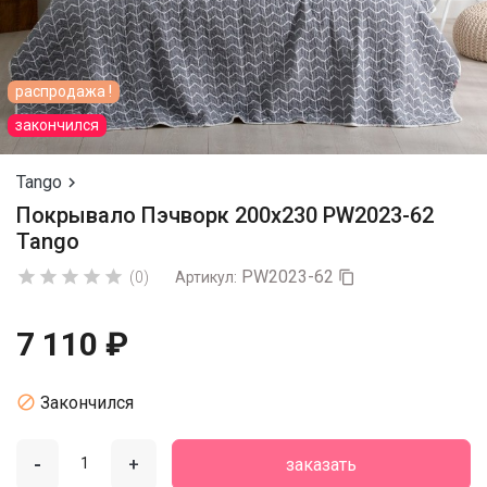
распродажа !
закончился
Tango

Покрывало Пэчворк 200х230 PW2023-62
Tango
PW2023-62





(0)
Артикул:

7 110 ₽

Закончился
-
+
заказать