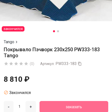
закончился
Tango

Покрывало Пэчворк 230х250 PW333-183
Tango
PW333-183





(0)
Артикул:

8 810 ₽

Закончился
-
+
заказать