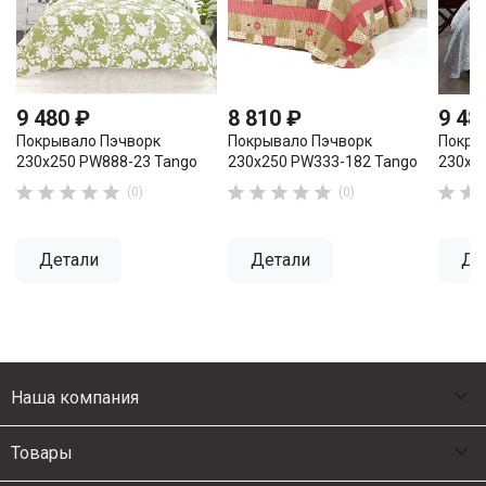
9 480 ₽
8 810 ₽
9 48
Покрывало Пэчворк
Покрывало Пэчворк
Покры
230х250 PW888-23 Tango
230х250 PW333-182 Tango
230х2












(0)
(0)
Детали
Детали
Де

Наша компания

Товары