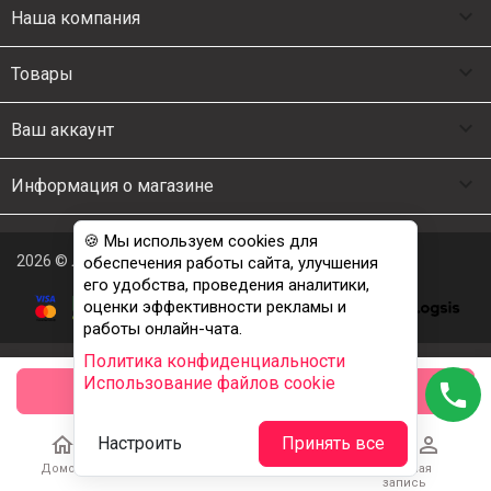

Наша компания

Товары

Ваш аккаунт

Информация о магазине
🍪 Мы используем cookies для
2026 © Люкс Постель
обеспечения работы сайта, улучшения
его удобства, проведения аналитики,
оценки эффективности рекламы и
работы онлайн-чата.
Политика конфиденциальности
Использование файлов cookie
phone
заказать





Настроить
Принять все
Домой
Каталог
Корзина
Избранное
Учетная
запись