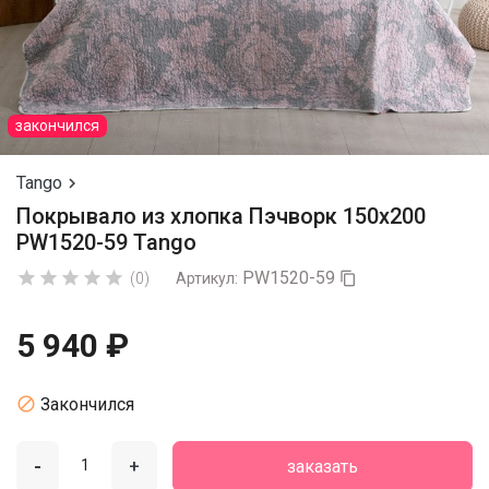
закончился
Tango

Покрывало из хлопка Пэчворк 150х200
PW1520-59 Tango
PW1520-59





(0)
Артикул:

5 940 ₽

Закончился
-
+
заказать