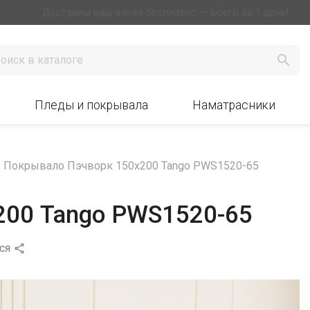
Доставим ваш заказ бесплатно — всего за 1 день!

Пледы и покрывала
Наматрасники
Покрывало Пэчворк 150х200 Tango PWS1520-65
200 Tango PWS1520-65
ся
