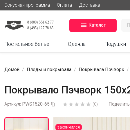
Бонусная программа
Оплата
Доставка

Каталог
Постельное белье
Одеяла
Подушки
Домой
Пледы и покрывала
Покрывала Пэчворк
Покрывало Пэчворк 150х
PWS1520-65
Поделить





Артикул:

(0)
закончился