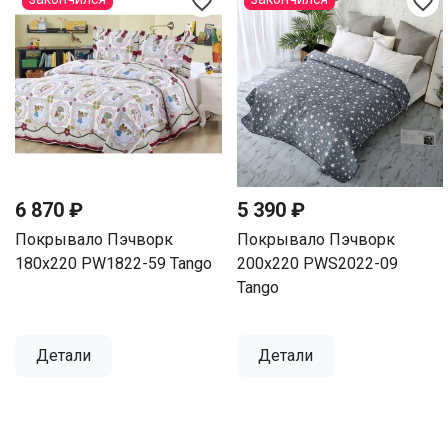
favorite_border
favorite_border
6 870 ₽
5 390 ₽
Покрывало Пэчворк
Покрывало Пэчворк
180х220 PW1822-59 Tango
200х220 PWS2022-09
Tango
Детали
Детали