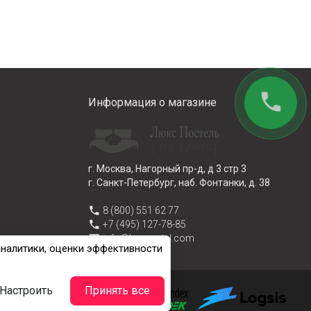
phone
Информация о магазине
г. Москва, Нагорный пр-д, д 3 стр 3
г. Санкт-Петербург, наб. Фонтанки, д. 38
phone
8 (800) 551 62 77
phone
+7 (495) 127-78-85
email
info@lux-postel.com
аналитики, оценки эффективности
Настроить
Принять все