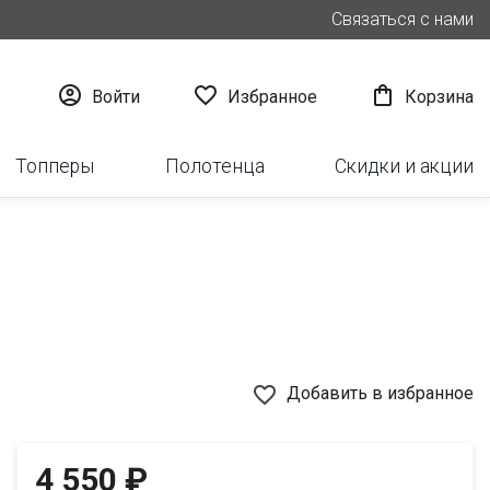
Связаться с нами



Войти
Избранное
Корзина
Топперы
Полотенца
Скидки и акции
favorite_border
Добавить в избранное
4 550 ₽