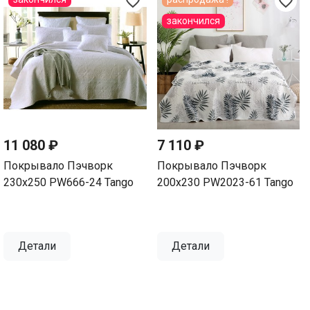
favorite_border
favorite_border
закончился
11 080 ₽
7 110 ₽
Покрывало Пэчворк
Покрывало Пэчворк
230х250 PW666-24 Tango
200х230 PW2023-61 Tango
Детали
Детали