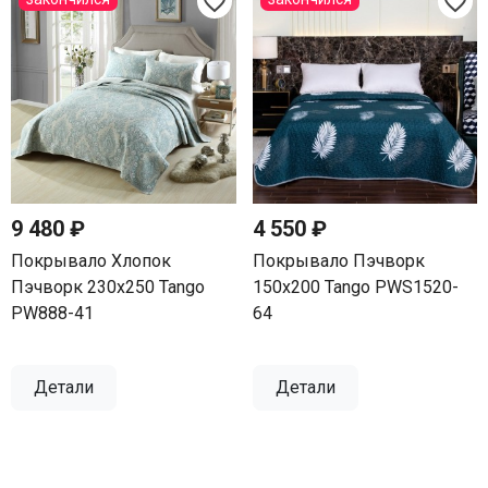
favorite_border
favorite_border
9 480 ₽
4 550 ₽
Покрывало Хлопок
Покрывало Пэчворк
Пэчворк 230х250 Tango
150х200 Tango PWS1520-
PW888-41
64
Детали
Детали