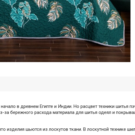
 начало в древнем Египте и Индии. Но расцвет техники шитья пэ
из-за бережного расхода материала для шитья одеял и покрыва
что изделия шьются из лоскутов ткани. В лоскутной технике шил