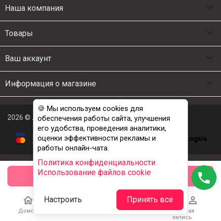

Наша компания

Товары

Ваш аккаунт

Информация о магазине
🍪 Мы используем cookies для
2026 © Люкс Постель
обеспечения работы сайта, улучшения
его удобства, проведения аналитики,
оценки эффективности рекламы и
работы онлайн-чата.
Политика конфиденциальности
Использование файлов cookie
phone
заказать





Настроить
Принять все
Домой
Каталог
Корзина
Избранное
Учетная
запись