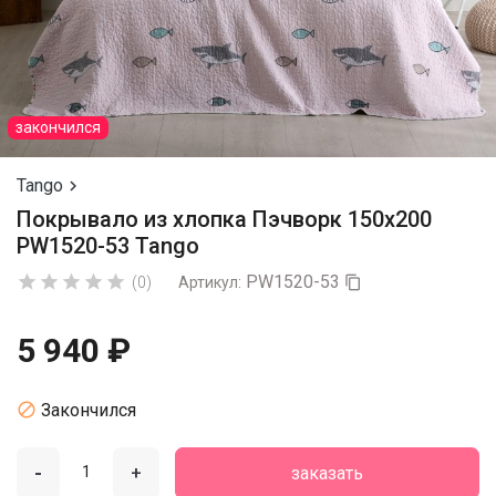
закончился
Tango

Покрывало из хлопка Пэчворк 150х200
PW1520-53 Tango
PW1520-53





(0)
Артикул:

5 940 ₽

Закончился
-
+
заказать