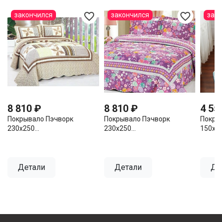
favorite_border
favorite_border
закончился
закончился
зак
8 810 ₽
8 810 ₽
4 55
Покрывало Пэчворк
Покрывало Пэчворк
Покры
230х250...
230х250...
150х20
Детали
Детали
Де