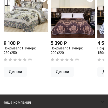
9 100 ₽
5 390 ₽
4 55
Покрывало Пэчворк
Покрывало Пэчворк
Покры
230х250...
200х220...
150х20












(0)
(0)
Детали
Детали
Де

Наша компания