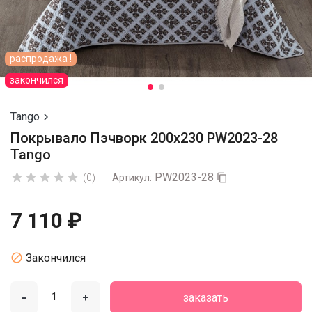
распродажа !
закончился
Tango

Покрывало Пэчворк 200х230 PW2023-28
Tango
PW2023-28





(0)
Артикул:

7 110 ₽

Закончился
-
+
заказать