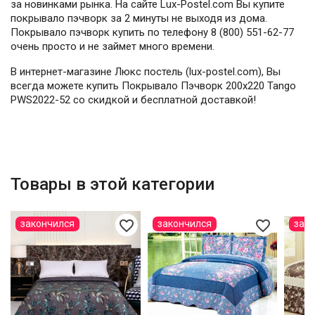
за новинками рынка. На сайте Lux-Postel.com Вы купите
покрывало пэчворк за 2 минуты не выходя из дома.
Покрывало пэчворк купить по телефону 8 (800) 551-62-77
очень просто и не займет много времени.
В интернет-магазине Люкс постель (lux-postel.com), Вы
всегда можете купить Покрывало Пэчворк 200х220 Tango
PWS2022-52 со скидкой и бесплатной доставкой!
Товары в этой категории
favorite_border
favorite_border
закончился
закончился
зак