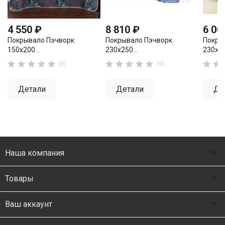
4 550 ₽
8 810 ₽
6 00
Покрывало Пэчворк
Покрывало Пэчворк
Покры
150х200...
230х250...
230х25












(0)
(0)
Детали
Детали
Де

Наша компания

Товары

Ваш аккаунт