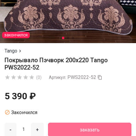
закончился
Tango

Покрывало Пэчворк 200х220 Tango
PWS2022-52
PWS2022-52





(0)
Артикул:

5 390 ₽

Закончился
-
+
заказать