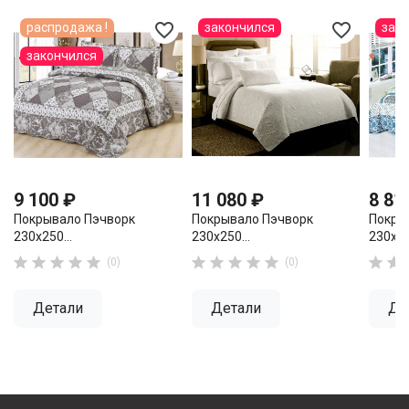
favorite_border
favorite_border
распродажа !
закончился
зак
закончился
9 100 ₽
11 080 ₽
8 81
Покрывало Пэчворк
Покрывало Пэчворк
Покры
230х250...
230х250...
230х25












(0)
(0)
Детали
Детали
Де