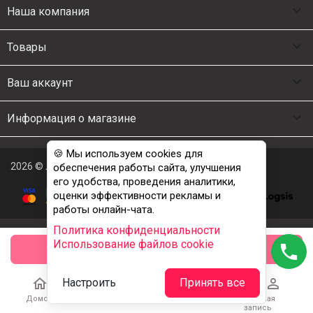

Наша компания

Товары

Ваш аккаунт

Информация о магазине
🍪 Мы используем cookies для
2026 © Люкс Постель
обеспечения работы сайта, улучшения
его удобства, проведения аналитики,
оценки эффективности рекламы и
работы онлайн-чата.
Политика конфиденциальности
Использование файлов cookie
phone
заказать





Настроить
Принять все
Домой
Каталог
Корзина
Избранное
Учетная
запись