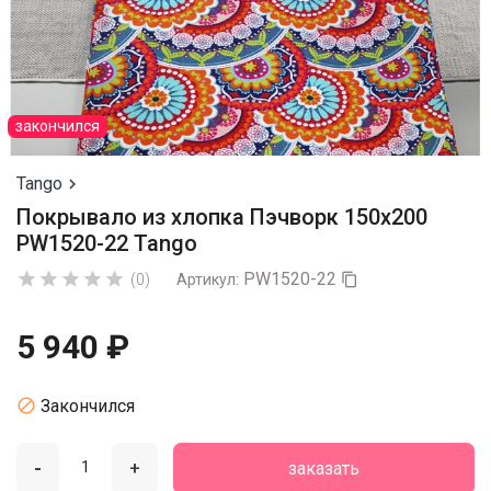
закончился
Tango

Покрывало из хлопка Пэчворк 150х200
PW1520-22 Tango
PW1520-22





(0)
Артикул:

5 940 ₽

Закончился
-
+
заказать