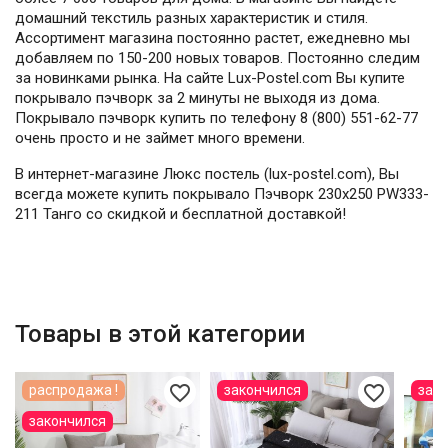
домашний текстиль разных характеристик и стиля.
Ассортимент магазина постоянно растет, ежедневно мы
добавляем по 150-200 новых товаров. Постоянно следим
за новинками рынка. На сайте Lux-Postel.com Вы купите
покрывало пэчворк за 2 минуты не выходя из дома.
Покрывало пэчворк купить по телефону 8 (800) 551-62-77
очень просто и не займет много времени.
В интернет-магазине Люкс постель (lux-postel.com), Вы
всегда можете купить покрывало Пэчворк 230х250 PW333-
211 Танго со скидкой и бесплатной доставкой!
Товары в этой категории
favorite_border
favorite_border
распродажа !
закончился
зак
закончился