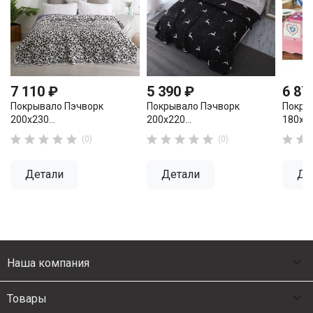
7 110 ₽
5 390 ₽
6 87
Покрывало Пэчворк
Покрывало Пэчворк
Покры
200х230...
200х220...
180х22












(0)
(0)
Детали
Детали
Де

Наша компания

Товары