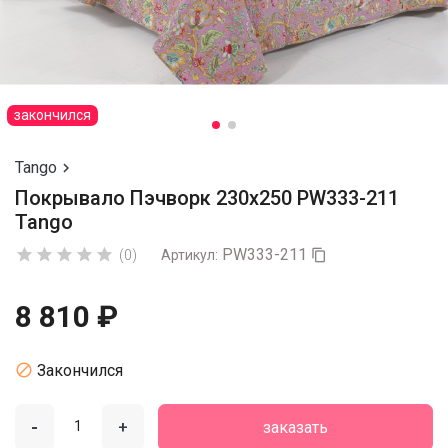
закончился
Tango

Покрывало Пэчворк 230х250 PW333-211
Tango
PW333-211





(0)
Артикул:

8 810 ₽

Закончился
-
+
заказать