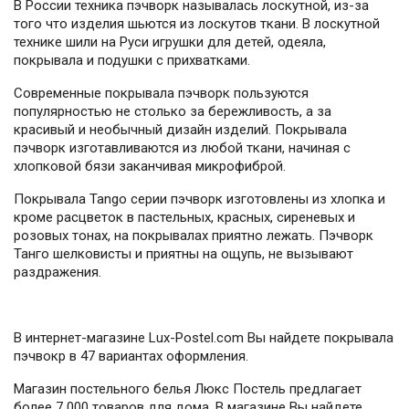
В России техника пэчворк называлась лоскутной, из-за
того что изделия шьются из лоскутов ткани. В лоскутной
технике шили на Руси игрушки для детей, одеяла,
покрывала и подушки с прихватками.
Современные покрывала пэчворк пользуются
популярностью не столько за бережливость, а за
красивый и необычный дизайн изделий. Покрывала
пэчворк изготавливаются из любой ткани, начиная с
хлопковой бязи заканчивая микрофиброй.
Покрывала Tango серии пэчворк изготовлены из хлопка и
кроме расцветок в пастельных, красных, сиреневых и
розовых тонах, на покрывалах приятно лежать. Пэчворк
Танго шелковисты и приятны на ощупь, не вызывают
раздражения.
В интернет-магазине Lux-Postel.com Вы найдете покрывала
пэчвокр в 47 вариантах оформления.
Магазин постельного белья Люкс Постель предлагает
более 7 000 товаров для дома. В магазине Вы найдете