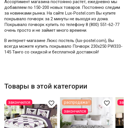
Ассортимент магазина постоянно растет, ежедневно мы
добавляем по 150-200 новых товаров. Постоянно следим
за новинками рынка. На сайте Lux-Postel.com Вы купите
покрывало пэчворк за 2 минуты не выходя из дома.
Покрывало пэчворк купить по телефону 8 (800) 551-62-77
очень просто и не займет много времени.
В интернет-магазине Люкс постель (lux-postel.com), Вы
всегда можете купить покрывало Пэчворк 230х250 PW333-
145 Танго со скидкой и бесплатной доставкой!
Товары в этой категории
favorite_border
favorite_border
закончился
распродажа !
зак
закончился