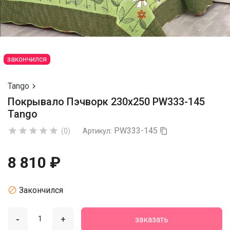
закончился
Tango

Покрывало Пэчворк 230х250 PW333-145
Tango
PW333-145





(0)
Артикул:

8 810 ₽

Закончился
-
+
заказать