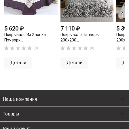
5 620 ₽
7 110 ₽
5 39
Покрывало Из Хлопка
Покрывало Пэчворк
Покры
Пэчворк...
200х230...
200х22












(0)
(0)
Детали
Детали
Де

Наша компания

Товары

Ваш аккаунт