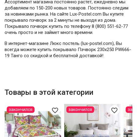
Ассортимент магазина постоянно растет, ежедневно мы
добавляем по 150-200 новых товаров. Постоянно следим
за новинками рынка. На сайте Lux-Postel.com Вы купите
покрывало пэчворк за 2 минуты не выходя из дома.
Покрывало пэчворк купить по телефону 8 (800) 551-62-77
очень просто и не займет много времени.
В интернет-магазине Люкс постель (lux-postel.com), Вы
всегда можете купить покрывало Пэчворк 230х250 PW666-
19 Танго со скидкой и бесплатной доставкой!
Товары в этой категории
favorite_border
favorite_border
закончился
закончился
зак