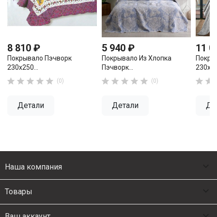
8 810 ₽
5 940 ₽
11 0
Покрывало Пэчворк
Покрывало Из Хлопка
Покры
230х250...
Пэчворк...
230х25












(0)
(0)
Детали
Детали
Де

Наша компания

Товары

Ваш аккаунт