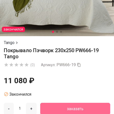
закончился
Tango

Покрывало Пэчворк 230х250 PW666-19
Tango
PW666-19





(0)
Артикул:

11 080 ₽

Закончился
-
+
заказать