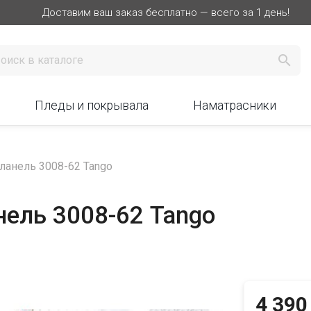
Доставим ваш заказ бесплатно — всего за 1 день!

Пледы и покрывала
Наматрасники
Фланель 3008-62 Tango
нель 3008-62 Tango

4 390