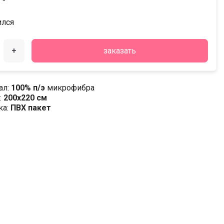
ился
+
заказать
ал:
100% п/э
микрофибра
:
200х220 см
ка:
ПВХ пакет