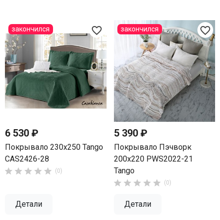
favorite_border
favorite_border
закончился
закончился
6 530 ₽
5 390 ₽
Покрывало 230х250 Tango
Покрывало Пэчворк
CAS2426-28
200х220 PWS2022-21
Tango





(0)





(0)
Детали
Детали