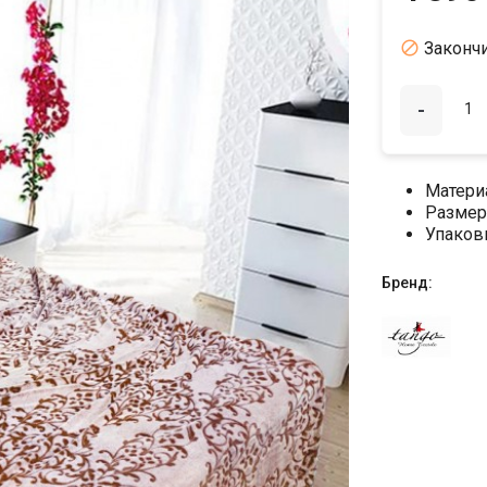

Законч
-
Матери
Размер
Упаков
Бренд: