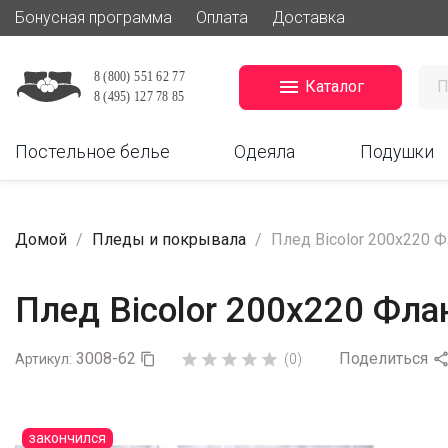
Бонусная программа
Оплата
Доставка

Каталог
Постельное белье
Одеяла
Подушки
Домой
Пледы и покрывала
Плед Bicolor 200х220 
Плед Bicolor 200х220 Фла
3008-62
Поделиться





Артикул:

(0)
закончился