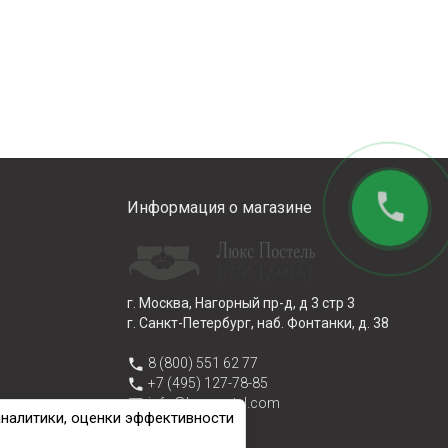
phone
Информация о магазине
г. Москва, Нагорный пр-д, д 3 стр 3
г. Санкт-Петербург, наб. Фонтанки, д. 38
phone
8 (800) 551 62 77
phone
+7 (495) 127-78-85
email
info@lux-postel.com
аналитики, оценки эффективности