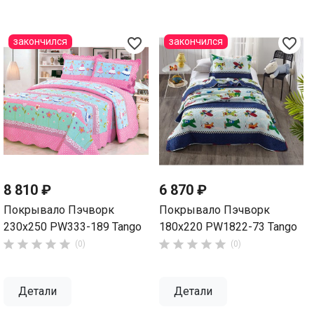
favorite_border
favorite_border
закончился
закончился
8 810 ₽
6 870 ₽
Покрывало Пэчворк
Покрывало Пэчворк
230х250 PW333-189 Tango
180х220 PW1822-73 Tango










(0)
(0)
Детали
Детали