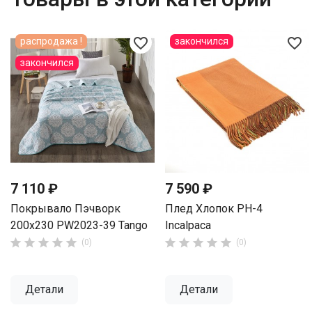
favorite_border
favorite_border
распродажа !
закончился
закончился
7 110 ₽
7 590 ₽
Покрывало Пэчворк
Плед Хлопок PH-4
200х230 PW2023-39 Tango
Incalpaca










(0)
(0)
Детали
Детали