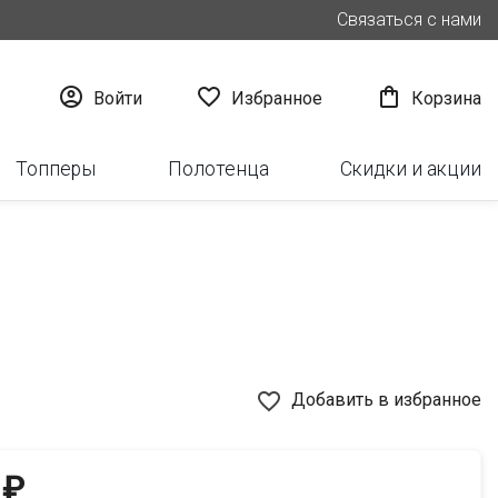
Связаться с нами



Войти
Избранное
Корзина
Топперы
Полотенца
Скидки и акции
favorite_border
Добавить в избранное
 ₽