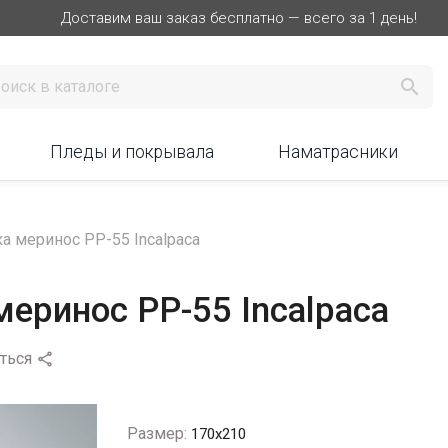
Доставим ваш заказ бесплатно — всего за 1 день!

Пледы и покрывала
Наматрасники
а меринос PP-55 Incalpaca
еринос PP-55 Incalpaca
ться

Размер:
170х210