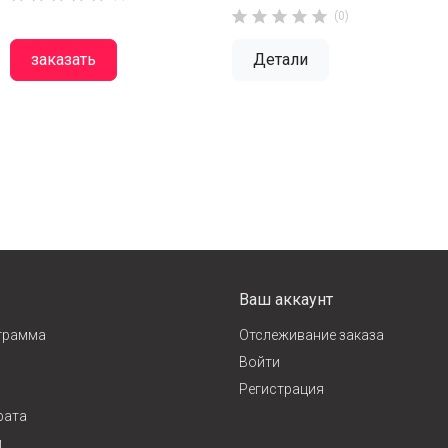





(0)
заказать
Детали
Ваш аккаунт
грамма
Отслеживание заказа
Войти
Регистрация
рата
и