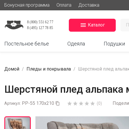
Бонусная программа
Оплата
Доставка

Каталог
Постельное белье
Одеяла
Подушки
Домой
Пледы и покрывала
Шерстяной плед альпак
Шерстяной плед альпака м
PP-55 170x210
Подели





Артикул:

(0)