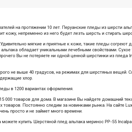
пателей на протяжении 10 лет. Перуанские пледы из шерсти ал
ит кожу, непременно из него будет лезть шерсть и стирать ше
 Удивительно мягкие и приятные к коже, такие пледы согреют д
 альпака обладает уникальными лечебными свойствами. Сухое 
рочего Вы не потеряете ни одной ценной шерстинки из пледа In
трого не выше 40 градусов, на режимах для шерстяных вещей. 
одержащие хлор.
леды в 1200 вариантах оформления.
5 000 товаров для дома. В магазине Вы найдете домашний текс
 товаров. Постоянно следим за новинками рынка. На сайте Lux
очень просто и не займет много времени.
да можете купить Шерстяной плед альпака меринос PP-55 Incalp