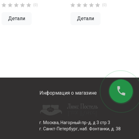










(0)
(0)
Детали
Детали
phone
Информация о магазине
г. Москва, Нагорный пр-д, д 3 стр 3
г. Санкт-Петербург, наб. Фонтанки, д. 38