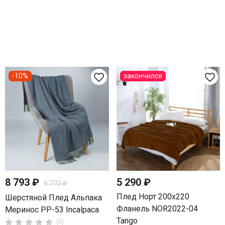
favorite_border
favorite_border
-10%
закончился
8 793 ₽
5 290 ₽
9 770 ₽
Плед Норт 200х220
Шерстяной Плед Альпака
Фланель NOR2022-04
Меринос PP-53 Incalpaca
Tango





(0)