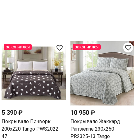
favorite_border
favorite_border
закончился
закончился
5 390 ₽
10 950 ₽
Покрывало Пэчворк
Покрывало Жаккард
200х220 Tango PWS2022-
Parisienne 230х250
47
PR2325-13 Tango