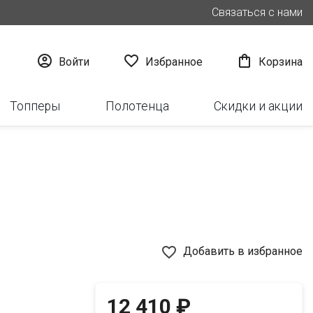
Связаться с нами



Войти
Избранное
Корзина
Топперы
Полотенца
Скидки и акции
favorite_border
Добавить в избранное
12 410 ₽