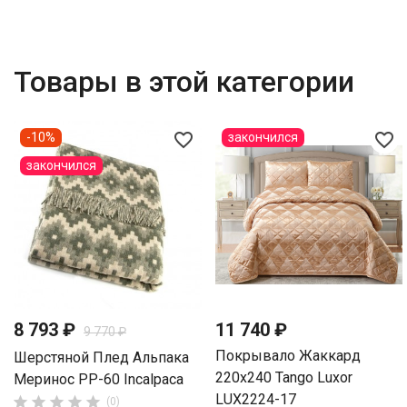
Товары в этой категории
favorite_border
favorite_border
-10%
закончился
закончился
8 793 ₽
11 740 ₽
9 770 ₽
Покрывало Жаккард
Шерстяной Плед Альпака
220х240 Tango Luxor
Меринос PP-60 Incalpaca
LUX2224-17





(0)