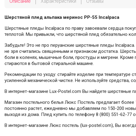
Описание
Характеристики
Отзывы
Шерстяной плед альпака меринос PP-55 Incalpaca
Шерстяные пледы Incalpaca по праву завоевали сердца поку
теплотой. Мы привыкли, что шерстяной плед обязательно кол
Забудьте! Это не про перуанские шерстяные пледы Incalpaca.
не зря считались священными и признаком достатка. Шерсть
боли в коленях, мышечные боли, простуды и мигрени. Кроме п
стираются в бытовой стиральной машине.
Рекомендации по уходу: стирайте изделие при температуре с
усиленной механической чистке. Не используйте средства, с
В интернет-магазине Lux-Postel.com Вы найдете шерстяные п
Магазин постельного белья Люкс Постель предлагает более 1
постоянно растет, ежедневно мы добавляем по 150-200 новых
выходя из дома. Плед купить по телефону 8 (800) 551-62-77 
В интернет-магазине Люкс постель (lux-postel.com), Вы всег