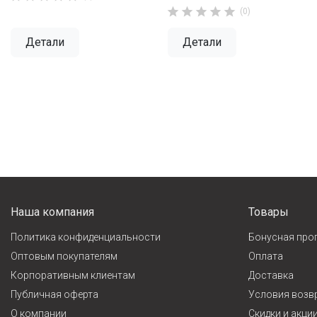





(0)
Детали
Детали
Наша компания
Товары
Политика конфиденциальности
Бонусная про
Оптовым покупателям
Оплата
Корпоративным клиентам
Доставка
Публичная оферта
Условия возв
О компании
Cкидки и акци