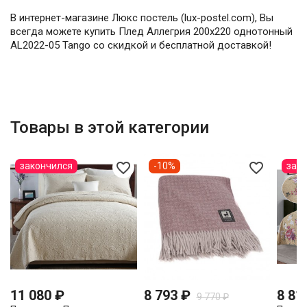
В интернет-магазине Люкс постель (lux-postel.com), Вы
всегда можете купить Плед Аллегрия 200х220 однотонный
AL2022-05 Tango со скидкой и бесплатной доставкой!
Товары в этой категории
favorite_border
favorite_border
закончился
-10%
зак
11 080 ₽
8 793 ₽
8 81
9 770 ₽