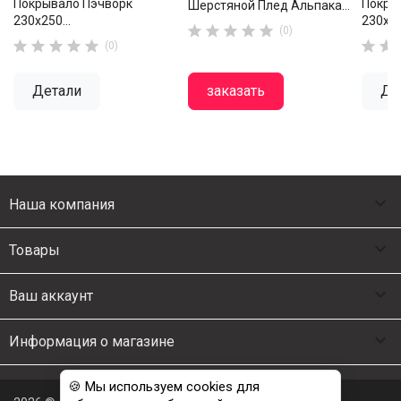
Покрывало Пэчворк
Покры
Шерстяной Плед Альпака...
230х250...
230х25





(0)







(0)
Детали
заказать
Де

Наша компания

Товары

Ваш аккаунт

Информация о магазине
🍪 Мы используем cookies для