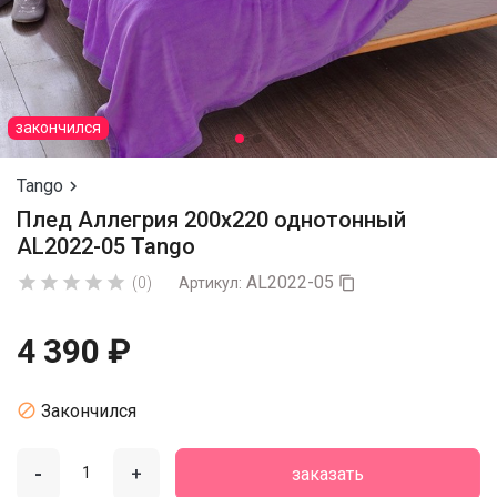
закончился
Tango

Плед Аллегрия 200х220 однотонный
AL2022-05 Tango
AL2022-05





(0)
Артикул:

4 390 ₽

Закончился
-
+
заказать