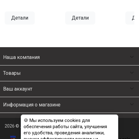
Детали
Детали
Де

Наша компания

Товары

Ваш аккаунт

Информация о магазине
🍪 Мы используем cookies для
2026 © Люкс Постель
обеспечения работы сайта, улучшения
его удобства, проведения аналитики,