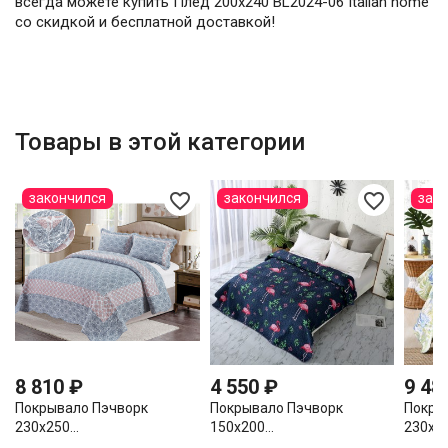
всегда можете купить Плед 200х240 BL2024-06 Italian home
со скидкой и бесплатной доставкой!
Товары в этой категории
favorite_border
favorite_border
закончился
закончился
зак
8 810 ₽
4 550 ₽
9 48
Покрывало Пэчворк
Покрывало Пэчворк
Покры
230х250...
150х200...
230х25