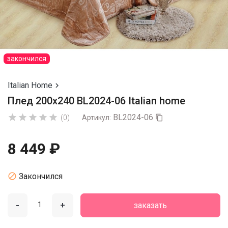
закончился
Italian Home

Плед 200х240 BL2024-06 Italian home
BL2024-06





(0)
Артикул:

8 449 ₽

Закончился
-
+
заказать