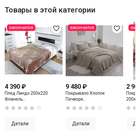
Товары в этой категории
favorite_border
favorite_border
закончился
закончился
зак
4 390 ₽
9 480 ₽
2 90
Плед Линдо 200х220
Покрывало Хлопок
Покры
Фланель...
Пэчворк...
200х22












(0)
(0)
Детали
Детали
Де