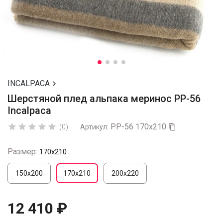
INCALPACA

Шерстяной плед альпака меринос PP-56
Incalpaca
PP-56 170x210





(0)
Артикул:

Размер:
170х210
150х200
170х210
200х220
12 410 ₽