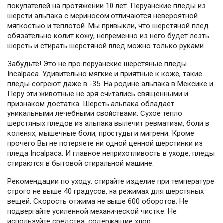
покупателей на протяжении 10 лет. Перуанские пледы из
шерсти альпака с мериносом отличаются невероятной
мягкостью и теплотой. Мы привыкли, что шерстяной плед
обязательно колит кожу, непременно из него будет лезть
шерсть и стирать шерстяной плед можно только руками.
Забудьте! Это не про перуанские шерстяные пледы
Incalpaca. Удивительно мягкие и приятные к коже, такие
пледы согреют даже в -35. На родине альпака в Мексике и
Перу эти животные не зря считались священными и
признаком достатка. Шерсть альпака обладает
уникальными лечебными свойствами. Сухое тепло
шерстяных пледов из альпака вылечит ревматизм, боли в
коленях, мышечные боли, простуды и мигрени. Кроме
прочего Вы не потеряете ни одной ценной шерстинки из
пледа Incalpaca. И главное неприхотливость в уходе, пледы
стираются в бытовой стиральной машине.
Рекомендации по уходу: стирайте изделие при температуре
строго не выше 40 градусов, на режимах для шерстяных
вещей. Скорость отжима не выше 600 оборотов. Не
подвергайте усиленной механической чистке. Не
используйте средства, содержащие хлор.