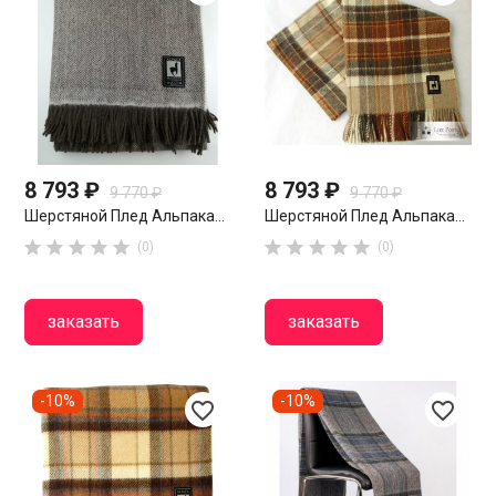
8 793 ₽
8 793 ₽
9 770 ₽
9 770 ₽
Шерстяной Плед Альпака...
Шерстяной Плед Альпака...










(0)
(0)
заказать
заказать
-10%
-10%
favorite_border
favorite_border