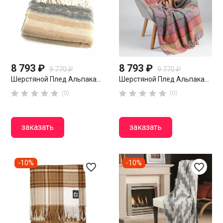
8 793 ₽
8 793 ₽
9 770 ₽
9 770 ₽
Шерстяной Плед Альпака...
Шерстяной Плед Альпака...










(0)
(0)
заказать
заказать
-10%
-10%
favorite_border
favorite_border