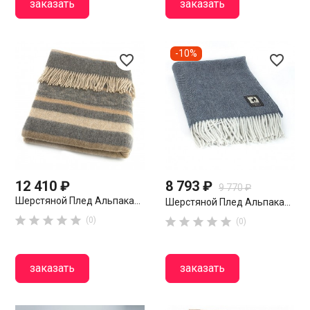
заказать
заказать
-10%
favorite_border
favorite_border
12 410 ₽
8 793 ₽
9 770 ₽
Шерстяной Плед Альпака...
Шерстяной Плед Альпака...





(0)





(0)
заказать
заказать