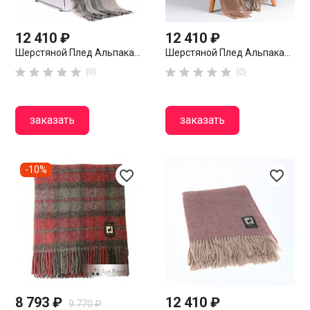
12 410 ₽
12 410 ₽
Шерстяной Плед Альпака...
Шерстяной Плед Альпака...










(0)
(0)
заказать
заказать
-10%
favorite_border
favorite_border
8 793 ₽
12 410 ₽
9 770 ₽