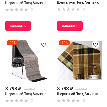
Шерстяной Плед Альпака...
Шерстяной Плед Альпака...










(0)
(0)
заказать
заказать
-10%
-10%
favorite_border
favorite_border
8 793 ₽
8 793 ₽
9 770 ₽
9 770 ₽
Шерстяной Плед Альпака...
Шерстяной Плед Альпака...










(0)
(0)