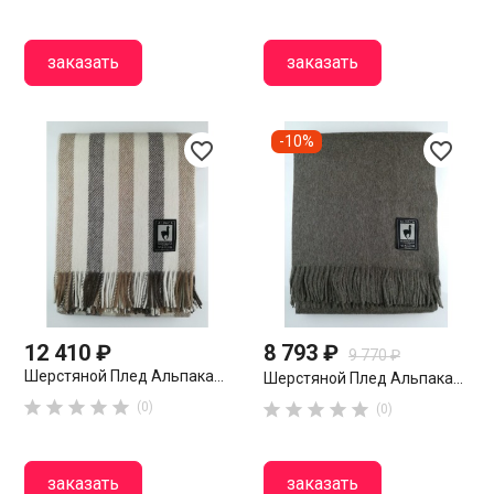
заказать
заказать
-10%
favorite_border
favorite_border
12 410 ₽
8 793 ₽
9 770 ₽
Шерстяной Плед Альпака...
Шерстяной Плед Альпака...





(0)





(0)
заказать
заказать