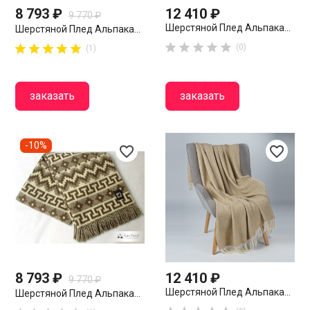
8 793 ₽
12 410 ₽
9 770 ₽
Шерстяной Плед Альпака...
Шерстяной Плед Альпака...















(0)
(1)
заказать
заказать
-10%
favorite_border
favorite_border
8 793 ₽
12 410 ₽
9 770 ₽
Шерстяной Плед Альпака...
Шерстяной Плед Альпака...