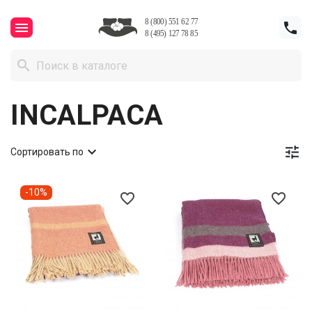



INCALPACA


Сортировать по
-10%
favorite_border
favorite_border