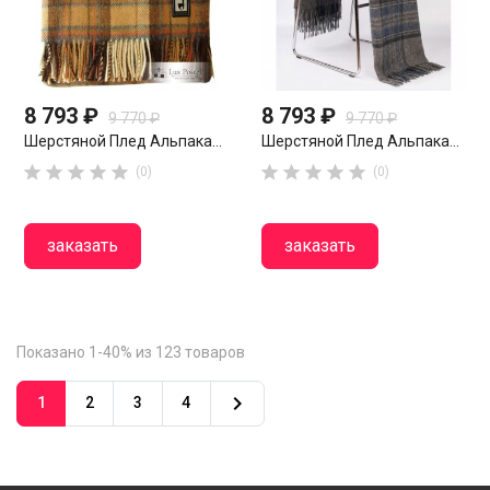
8 793 ₽
8 793 ₽
9 770 ₽
9 770 ₽
Шерстяной Плед Альпака...
Шерстяной Плед Альпака...










(0)
(0)
заказать
заказать
Показано 1-40% из 123 товаров

1
2
3
4