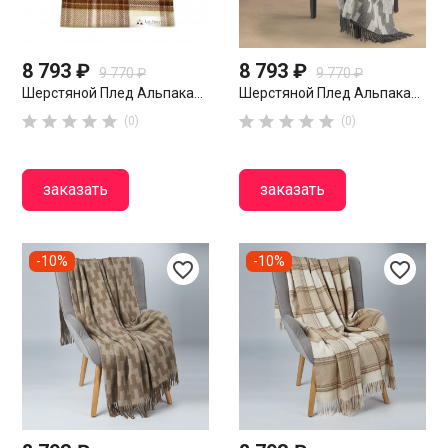
8 793 ₽
8 793 ₽
9 770 ₽
9 770 ₽
Шерстяной Плед Альпака...
Шерстяной Плед Альпака...










(0)
(0)
заказать
заказать
-10%
-10%
favorite_border
favorite_border