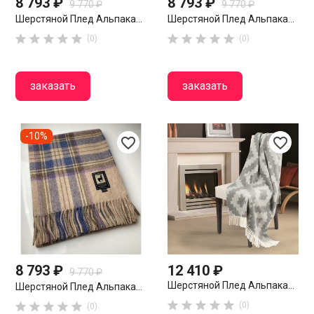
8 793 ₽
8 793 ₽
9 770 ₽
9 770 ₽
Шерстяной Плед Альпака...
Шерстяной Плед Альпака...










(0)
(0)
заказать
заказать
-10%
favorite_border
favorite_border
8 793 ₽
12 410 ₽
9 770 ₽
Шерстяной Плед Альпака...
Шерстяной Плед Альпака...










(0)
(0)