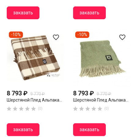
заказать
заказать
-10%
-10%
favorite_border
favorite_border
8 793 ₽
8 793 ₽
9 770 ₽
9 770 ₽
Шерстяной Плед Альпака...
Шерстяной Плед Альпака...










(0)
(0)
заказать
заказать