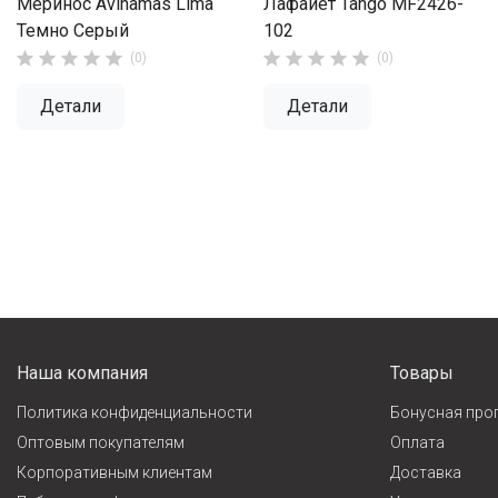
Меринос Avinamas Lima
Лафайет Tango MF2426-
Темно Серый
102










(0)
(0)
Детали
Детали
Наша компания
Товары
Политика конфиденциальности
Бонусная про
Оптовым покупателям
Оплата
Корпоративным клиентам
Доставка