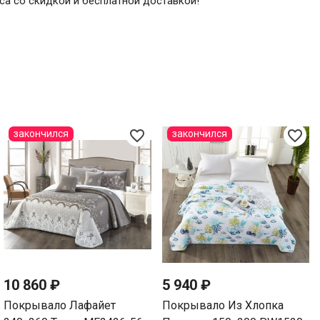
aca со скидкой и бесплатной доставкой!
favorite_border
favorite_border
закончился
закончился
10 860 ₽
5 940 ₽
Покрывало Лафайет
Покрывало Из Хлопка