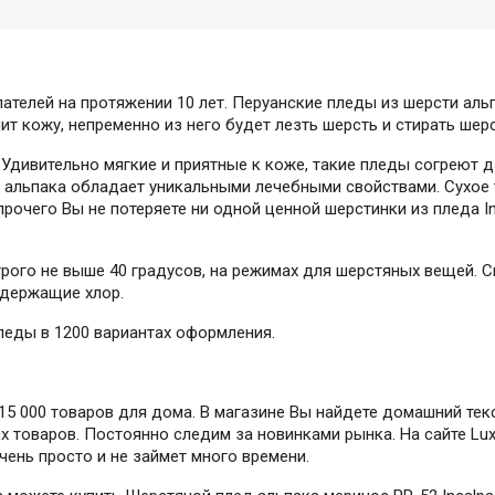
пателей на протяжении 10 лет. Перуанские пледы из шерсти ал
ит кожу, непременно из него будет лезть шерсть и стирать ше
 Удивительно мягкие и приятные к коже, такие пледы согреют д
 альпака обладает уникальными лечебными свойствами. Сухое 
рочего Вы не потеряете ни одной ценной шерстинки из пледа In
трого не выше 40 градусов, на режимах для шерстяных вещей. 
одержащие хлор.
леды в 1200 вариантах оформления.
5 000 товаров для дома. В магазине Вы найдете домашний текс
 товаров. Постоянно следим за новинками рынка. На сайте Lux
очень просто и не займет много времени.