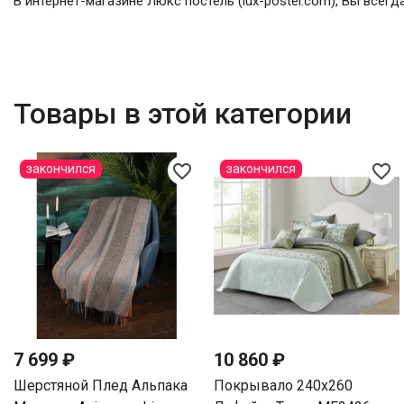
В интернет-магазине Люкс постель (lux-postel.com), Вы всег
Товары в этой категории
favorite_border
favorite_border
закончился
закончился
7 699 ₽
10 860 ₽
Шерстяной Плед Альпака
Покрывало 240х260