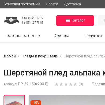
Бонусная программа
Оплата
Доставка

Каталог
Постельное белье
Одеяла
Подушки
Домой
Пледы и покрывала
Шерстяной плед альпак
Шерстяной плед альпака м
PP-52 150x200
Подели





Артикул:

(0)
-10%