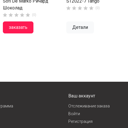
Sofi De Marko Ричард
ST2022-7 Tango
Шоколад





(0)





(0)
заказать
Детали
Ваш аккаунт
грамма
Отслеживание заказа
Войти
Регистрация