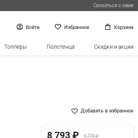
Связаться с нами



Войти
Избранное
Корзина
Топперы
Полотенца
Скидки и акции
favorite_border
Добавить в избранное
8 793 ₽
9 770 ₽