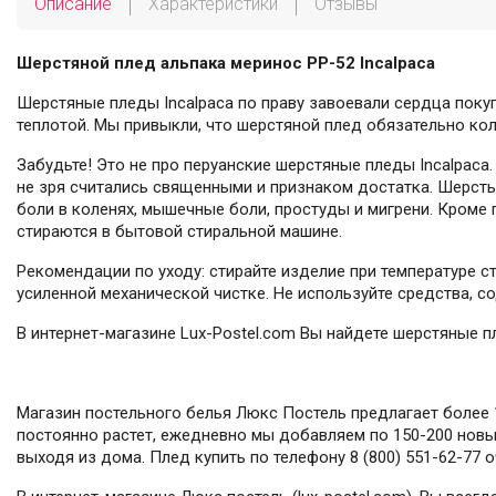
Описание
Характеристики
Отзывы
Шерстяной плед альпака меринос PP-52 Incalpaca
Шерстяные пледы Incalpaca по праву завоевали сердца поку
теплотой. Мы привыкли, что шерстяной плед обязательно кол
Забудьте! Это не про перуанские шерстяные пледы Incalpaca.
не зря считались священными и признаком достатка. Шерсть
боли в коленях, мышечные боли, простуды и мигрени. Кроме п
стираются в бытовой стиральной машине.
Рекомендации по уходу: стирайте изделие при температуре с
усиленной механической чистке. Не используйте средства, с
В интернет-магазине Lux-Postel.com Вы найдете шерстяные п
Магазин постельного белья Люкс Постель предлагает более 1
постоянно растет, ежедневно мы добавляем по 150-200 новых
выходя из дома. Плед купить по телефону 8 (800) 551-62-77 