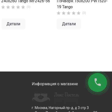
240х260 Tango MF2426-56
Пэчворк 150х200 PW1520-
19 Tango





(0)





(0)
Детали
Детали
phone
Информация о магазине
г. Москва, Нагорный пр-д, д 3 стр 3