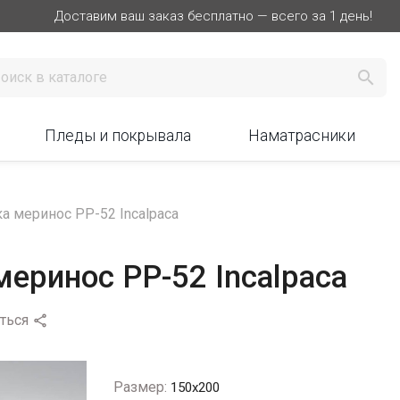
Доставим ваш заказ бесплатно — всего за 1 день!

Пледы и покрывала
Наматрасники
а меринос PP-52 Incalpaca
еринос PP-52 Incalpaca
ться

Размер:
150х200