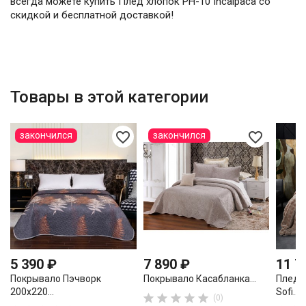
всегда можете купить Плед хлопок PH-10 Incalpaca со
скидкой и бесплатной доставкой!
Товары в этой категории
favorite_border
favorite_border
закончился
закончился
5 390 ₽
7 890 ₽
11 7
Покрывало Пэчворк
Покрывало Касабланка...
Плед 
200х220...
Sofi...





(0)