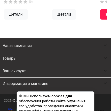







(0)
Детали
Детали
за

Наша компания

Товары

Ваш аккаунт

Информация о магазине
🍪 Мы используем cookies для
2026 © Люкс Постель
обеспечения работы сайта, улучшения
его удобства, проведения аналитики,