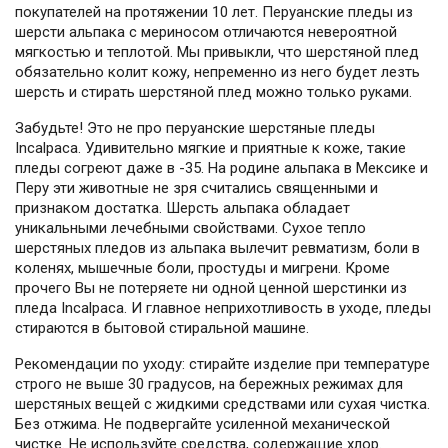
покупателей на протяжении 10 лет. Перуанские пледы из
шерсти альпака с мериносом отличаются невероятной
мягкостью и теплотой. Мы привыкли, что шерстяной плед
обязательно колит кожу, непременно из него будет лезть
шерсть и стирать шерстяной плед можно только руками.
Забудьте! Это не про перуанские шерстяные пледы
Incalpaca. Удивительно мягкие и приятные к коже, такие
пледы согреют даже в -35. На родине альпака в Мексике и
Перу эти животные не зря считались священными и
признаком достатка. Шерсть альпака обладает
уникальными лечебными свойствами. Сухое тепло
шерстяных пледов из альпака вылечит ревматизм, боли в
коленях, мышечные боли, простуды и мигрени. Кроме
прочего Вы не потеряете ни одной ценной шерстинки из
пледа Incalpaca. И главное неприхотливость в уходе, пледы
стираются в бытовой стиральной машине.
Рекомендации по уходу: стирайте изделие при температуре
строго не выше 30 градусов, на бережных режимах для
шерстяных вещей с жидкими средствами или сухая чистка.
Без отжима. Не подвергайте усиленной механической
чистке. Не используйте средства, содержащие хлор.