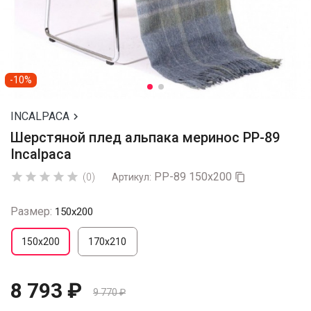
-10%
INCALPACA

Шерстяной плед альпака меринос PP-89
Incalpaca
PP-89 150х200





(0)
Артикул:

Размер:
150х200
150х200
170х210
8 793 ₽
9 770 ₽