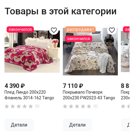
Товары в этой категории
favorite_border
favorite_border
закончился
распродажа !
зак
закончился
4 390 ₽
7 110 ₽
8 81
Плед Линдо 200х220
Покрывало Пэчворк
Покры
Фланель 3014-162 Tango
200х230 PW2023-43 Tango
230х2












(0)
(0)
Детали
Детали
Де