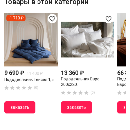
Товары в этой категории
favorite_border
favorite_border
-1 710 ₽
9 690 ₽
13 360 ₽
66 8
11 400 ₽
Пододеяльник Евро
Подод
Пододеяльник Тенсел 1,5...
200х220...
Евро...





(0)







(0)
заказать
заказать
за