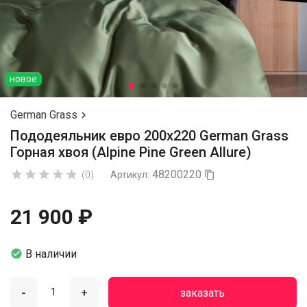
новое
German Grass

Пододеяльник евро 200х220 German Grass
Горная хвоя (Alpine Pine Green Allure)
48200220





(0)
Артикул:

21 900 ₽

В наличии
-
+
заказать