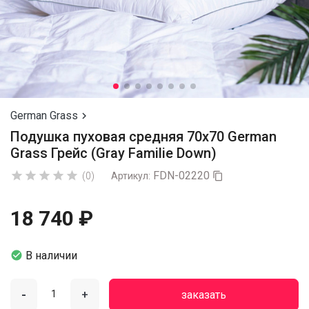
German Grass

Подушка пуховая средняя 70х70 German
Grass Грейс (Gray Familie Down)
FDN-02220





(0)
Артикул:

18 740 ₽

В наличии
-
+
заказать