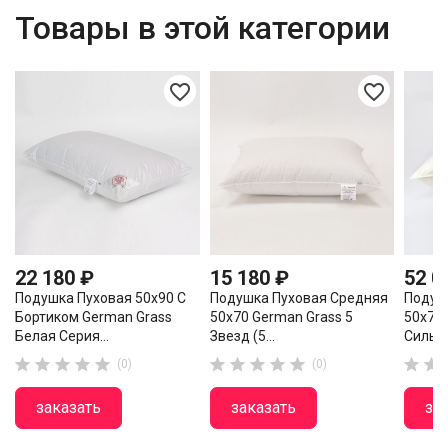
Товары в этой категории
favorite_border
favorite_border
22 180 ₽
15 180 ₽
52 0
Подушка Пуховая 50х90 С
Подушка Пуховая Средняя
Подуш
Бортиком German Grass
50х70 German Grass 5
50х70
Белая Серия...
Звезд (5...
Сильфи












(0)
(0)
заказать
заказать
за