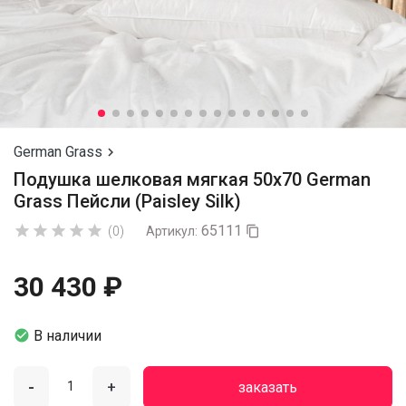
German Grass

Подушка шелковая мягкая 50х70 German
Grass Пейсли (Paisley Silk)
65111





(0)
Артикул:

30 430 ₽

В наличии
-
+
заказать