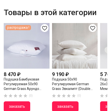
Товары в этой категории
favorite_border
favorite_border
распродажа !
8 470 ₽
9 190 ₽
5 76
Подушка Бамбуковая
Подушка 50х90
Подуш
Регулируемая 50х90
Регулируемая German
26х38
German Grass Арундо...
Grass Эвкалипт (Double...
Мемори












(0)
(0)
заказать
заказать
за