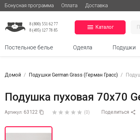
Бонусная программа
Оплата
Доставка

Каталог
Постельное белье
Одеяла
Подушки
Домой
Подушки German Grass (Герман Грасс)
Подуш
Подушка пуховая 70х70 Ge
63122
Поделиться






Артикул:

(0)