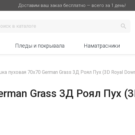
Доставим ваш заказ бесплатно — всего за 1 день!

Пледы и покрывала
Наматрасники
ка пуховая 70х70 German Grass 3Д Роял Пух (3D Royal Down
rman Grass 3Д Роял Пух (3