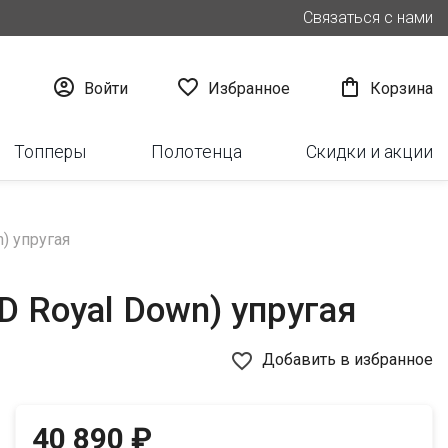
Связаться с нами



Войти
Избранное
Корзина
Топперы
Полотенца
Скидки и акции
) упругая
D Royal Down) упругая
favorite_border
Добавить в избранное
40 890 ₽