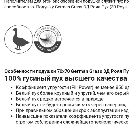
Наполнителем для этой эксклюзивной подушки служит пух по
способностью. Подушку German Grass 3Д Роял Пух (3D Royal 
Особенности подушки 70x70 German Grass 3Д Роял Пух 
100% гусиный пух высшего качества
Коэффициент упругости (Fill Power) не менее 850
Белый пух более крупный и упругий, чем его серы
Белый пух редко встречается в природе;
Белый пух не будет просвечивать через наперник;
При правильном обращении срок эксплуатации изде
Наивысшие показатели коэффициента упругости пуха
строгом соблюдении сложнейшего технологическо