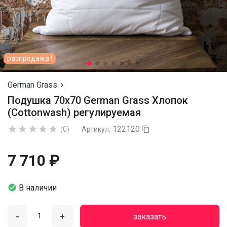
распродажа !
German Grass

Подушка 70х70 German Grass Хлопок
(Cottonwash) регулируемая
122120





(0)
Артикул:

7 710 ₽

В наличии
-
+
заказать