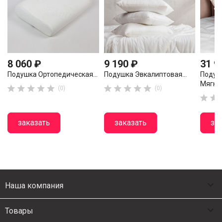
8 060 ₽
9 190 ₽
31 9
Подушка Ортопедическая...
Подушка Эвкалиптовая...
Подуш
Мягкая










(0)
(0)


заказать
заказать
за

Наша компания

Товары