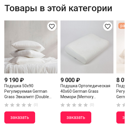
Товары в этой категории
favorite_border
favorite_border
расп
9 190 ₽
9 000 ₽
8 01
Подушка 50х90
Подушка Ортопедическая
Подуш
Регулируемая German
40х60 German Grass
Регул
Grass Эвкалипт (Double...
Мемори (Memory...
German












(0)
(0)
заказать
заказать
за