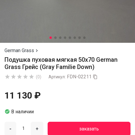
German Grass

Подушка пуховая мягкая 50х70 German
Grass Грейс (Gray Familie Down)
FDN-02211





(0)
Артикул:

11 130 ₽

В наличии
-
+
заказать