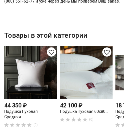
(800) 551-62-77 и уже через день мы привезем Ваш заказ.
Товары в этой категории
favorite_border
favorite_border
44 350 ₽
42 100 ₽
18 7
Подушка Пуховая
Подушка Пуховая 60х80...
Подуш
Средняя...
Средня





(0)







(0)