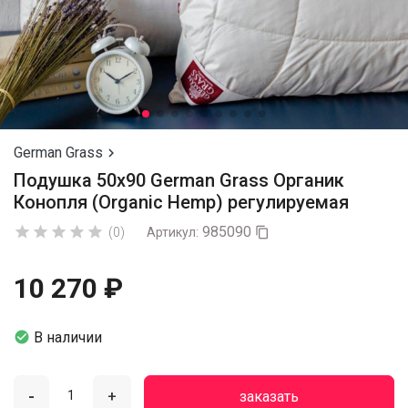
German Grass

Подушка 50х90 German Grass Органик
Конопля (Organic Hemp) регулируемая
985090





(0)
Артикул:

10 270 ₽

В наличии
-
+
заказать