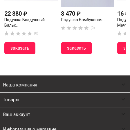
22 880 ₽
8 470 ₽
16 5
Подушка Воздушный
Подушка Бамбуковая...
Подуш
Вальс...
Мечта.





(0)







(0)
заказать
заказать
за

Наша компания

Товары

Ваш аккаунт

Информация о магазине