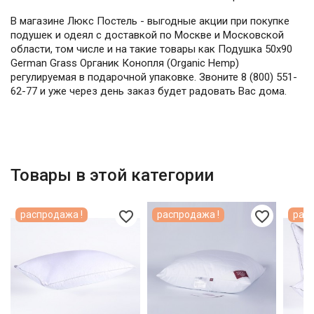
В магазине Люкс Постель - выгодные акции при покупке
подушек и одеял с доставкой по Москве и Московской
области, том числе и на такие товары как Подушка 50х90
German Grass Органик Конопля (Organic Hemp)
регулируемая в подарочной упаковке. Звоните 8 (800) 551-
62-77 и уже через день заказ будет радовать Вас дома.
Товары в этой категории
favorite_border
favorite_border
распродажа !
распродажа !
расп