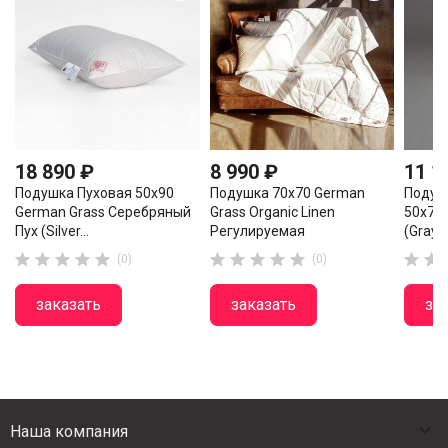
18 890 ₽
8 990 ₽
11 1
Подушка Пуховая 50х90
Подушка 70х70 German
Подуш
German Grass Серебряный
Grass Organic Linen
50х70 
Пух (Silver...
Регулируемая
(Gray...












(0)
(0)
заказать
заказать
за

Наша компания