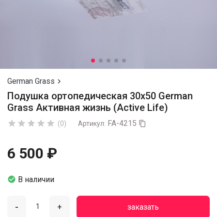
German Grass

Подушка ортопедическая 30х50 German
Grass Активная жизнь (Active Life)
FA-4215





(0)
Артикул:

6 500 ₽

В наличии
-
+
заказать