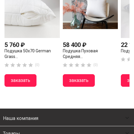
5 760 ₽
58 400 ₽
22 1
Подушка 50х70 German
Подушка Пуховая
Подушк
Grass...
Средняя...












(0)
(0)
заказать
заказать
за

Наша компания

Товары