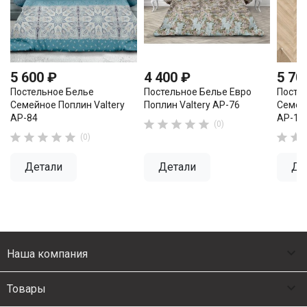
5 600 ₽
4 400 ₽
5 70
Постельное Белье
Постельное Белье Евро
Посте
Семейное Поплин Valtery
Поплин Valtery AP-76
Семейн
AP-84
AP-10





(0)







(0)
Детали
Детали
Де

Наша компания

Товары