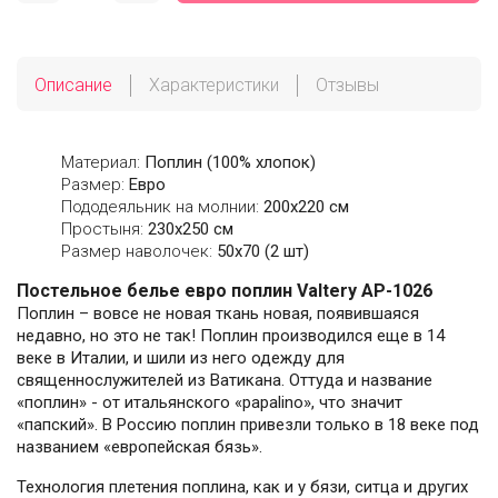
Описание
Характеристики
Отзывы
Материал:
Поплин (100% хлопок)
Размер:
Евро
Пододеяльник на молнии:
200х220 см
Простыня:
230х250 см
Размер наволочек:
50x70 (2 шт)
Постельное белье евро поплин Valtery AP-1026
Поплин – вовсе не новая ткань новая, появившаяся
недавно, но это не так! Поплин производился еще в 14
веке в Италии, и шили из него одежду для
священнослужителей из Ватикана. Оттуда и название
«поплин» - от итальянского «papalino», что значит
«папский». В Россию поплин привезли только в 18 веке под
названием «европейская бязь».
Технология плетения поплина, как и у бязи, ситца и других