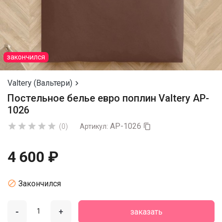
закончился
Valtery (Вальтери)

Постельное белье евро поплин Valtery AP-
1026
AP-1026





(0)
Артикул:

4 600 ₽

Закончился
-
+
заказать