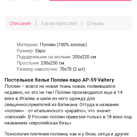
Описание
Характеристики
Отзывы
Материал:
Поплин (100% хлопок)
Размер:
Евро
Пододеяльник на молнии:
200х220 см
Простыня:
230х250 см
Размер наволочек:
70x70 (2 шт)
Постельное белье Поплин евро AP-59 Valtery
Поплин – вовсе не новая ткань новая, появившаяся
недавно, но это не так! Поплин производился еще в 14
веке в Италии, и шили из него одежду для
священнослужителей из Ватикана. Оттуда и название
«поплин» - от итальянского «papalino», что значит
«папский». В Россию поплин привезли только в 18 веке под
названием «европейская бязь».
Технология плетения поплина, как и у бязи, ситца и других