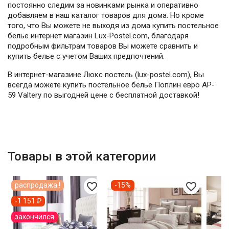
постоянно следим за новинками рынка и оперативно
добавляем в наш каталог товаров для дома. Но кроме
того, что Вы можете не выходя из дома купить постельное
белье интернет магазин Lux-Postel.com, благодаря
подробным фильтрам товаров Вы можете сравнить и
купить белье с учетом Ваших предпочтений.
В интернет-магазине Люкс постель (lux-postel.com), Вы
всегда можете купить постельное белье Поплин евро AP-
59 Valtery по выгодней цене с бесплатной доставкой!
Товары в этой категории
favorite_border
favorite_border
распродажа !
-15%
-1 151 ₽
закончился