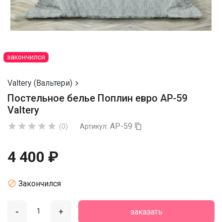
закончился
Valtery (Вальтери)

Постельное белье Поплин евро AP-59
Valtery
AP-59





(0)
Артикул:

4 400 ₽

Закончился
-
+
заказать