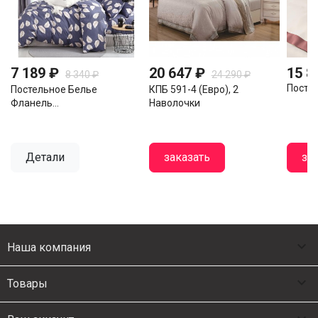
7 189 ₽
20 647 ₽
15 8
8 340 ₽
24 290 ₽
Постел
Постельное Белье
КПБ 591-4 (евро), 2
Фланель...
Наволочки
Детали
заказать
за

Наша компания

Товары