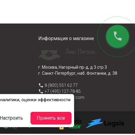
phone
Информация о магазине
г. Москва, Нагорный пр-д, д 3 стр 3
г. Санкт-Петербург, наб. Фонтанки, д. 38
phone
8 (800) 551 62 77
phone
+7 (495) 127-78-85
email
info@lux-postel.com
аналитики, оценки эффективности
Настроить
Принять все