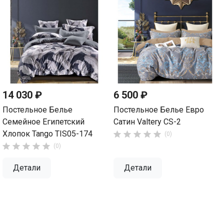
14 030 ₽
6 500 ₽
Постельное Белье
Постельное Белье Евро
Семейное Египетский
Сатин Valtery CS-2
Хлопок Tango TIS05-174





(0)





(0)
Детали
Детали