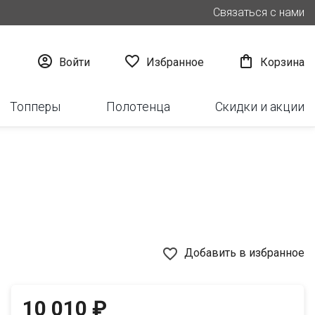
Связаться с нами



Войти
Избранное
Корзина
Топперы
Полотенца
Скидки и акции
favorite_border
Добавить в избранное
10 010 ₽