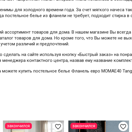
енимы для холодного времени года. За счет мягкого начеса та
да постельное белье из фланели не требует, подходит стирка 
й ассортимент товаров для дома. В нашем магазине Вы всегда
талог товаров для дома. Но кроме того, что Вы можете не вых
учетом различий и предпочтений.
но сделать на сайте используя кнопку «Быстрый заказ» на пон
ез менеджера контактного центра, назвав ему название комплек
гда можете купить постельное белье Фланель евро MOMAE40 Tan
favorite_border
favorite_border
закончился
закончился