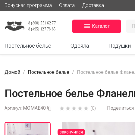
Бонусная программа
Оплата
Доставка

Каталог
Постельное белье
Одеяла
Подушки
Домой
Постельное белье
Постельное белье Флане
Постельное белье Флане
MOMAE40
Поделиться





Артикул:

(0)
закончился