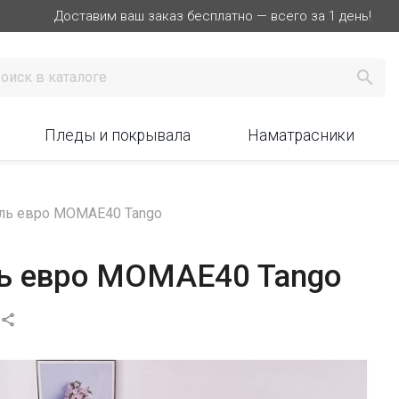
Доставим ваш заказ бесплатно — всего за 1 день!

Пледы и покрывала
Наматрасники
ль евро MOMAE40 Tango
ль евро MOMAE40 Tango
