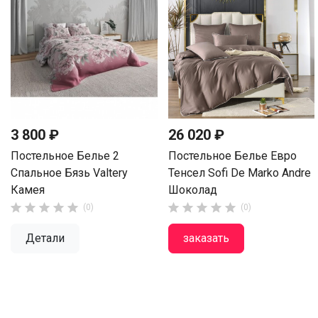
3 800 ₽
26 020 ₽
Постельное Белье 2
Постельное Белье Евро
Спальное Бязь Valtery
Тенсел Sofi De Marko Andre
Камея
Шоколад










(0)
(0)
Детали
заказать