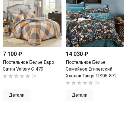
7 100 ₽
14 030 ₽
Постельное Белье Евро
Постельное Белье
Сатин Valtery C-479
Семейное Египетский
Хлопок Tango TIS05-872





(0)





(0)
Детали
Детали