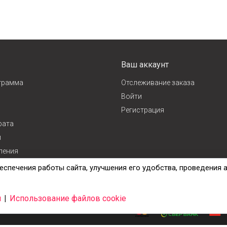
Ваш аккаунт
грамма
Отслеживание заказа
Войти
Регистрация
рата
и
ления
ж
еспечения работы сайта, улучшения его удобства, проведения 
и
|
Использование файлов cookie