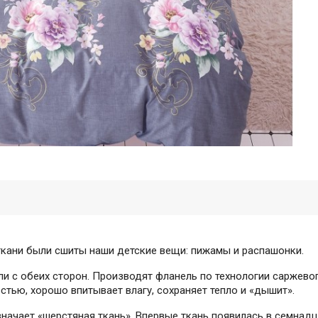
 ткани были сшиты наши детские вещи: пижамы и распашонки.
ли с обеих сторон. Производят фланель по технологии саржево
тью, хорошо впитывает влагу, сохраняет тепло и «дышит».
начает «шерстяная ткань». Впервые ткань появилась в семнадц