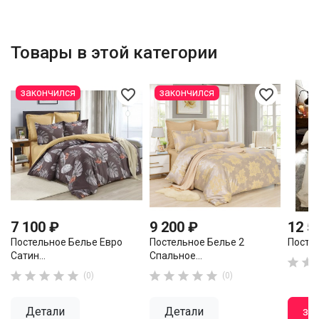
Товары в этой категории
favorite_border
favorite_border
закончился
закончился
7 100 ₽
9 200 ₽
12 5
Постельное Белье Евро
Постельное Белье 2
Постел
Сатин...
Спальное...












(0)
(0)
Детали
Детали
за